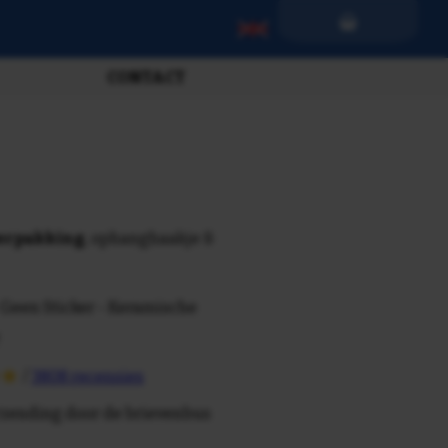
CONTACT
verpakking
, ophanghaakje &
 Geen Sticker - Keramische
/
3808 recensies
rzending door de brievenbus