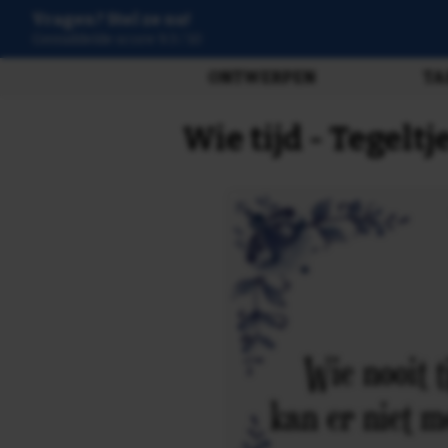
Vragen? Stel ze nu!
3808 beoordelingen
ONTWERPEN
TA
Wie tijd - Tegelt