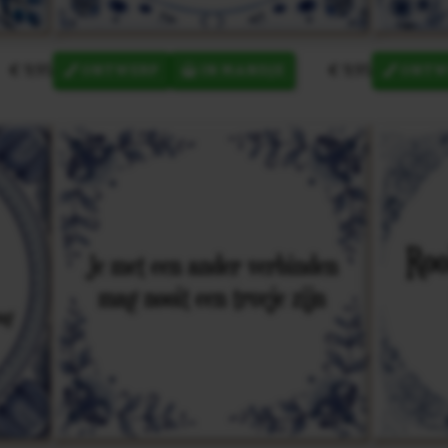
€ 9,95
€ 9,95
ONTWERP
IN MANDJE
ONTW