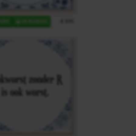
€ 9,95
ERP
IN MANDJE