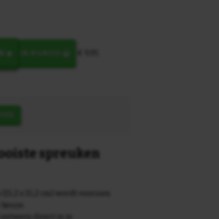
€ 9,95
N
IN MANDJE
OEK
mooiste spreuken
 (15,2 x 15,2 cm) wordt voorzien
r keuze.
 ontwerp direct in je