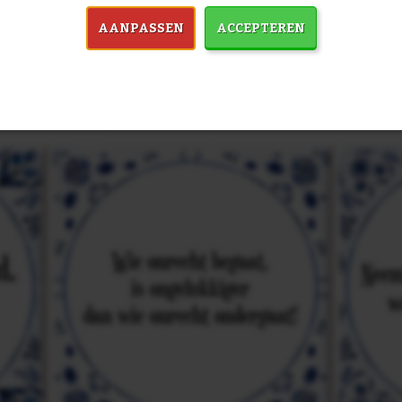
AANPASSEN
ACCEPTEREN
in 7759 spreuken:
Z
& mooiste spreuken: