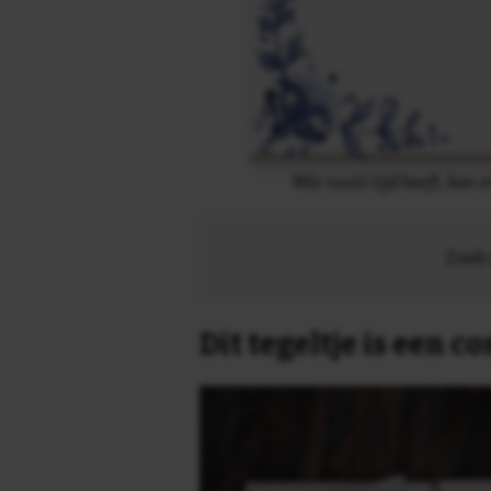
Wie nooit tijd heeft, kan
Zoek 
Dit tegeltje is een 