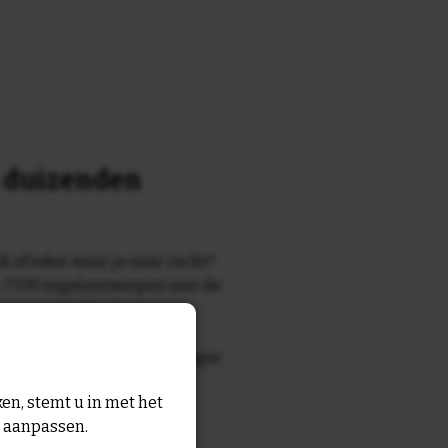
n duizenden
k of tekst waar je naar zocht?
 7700 tegelontwerpen met de
n en gezegden in onze
zegde die echt bij de ontvanger
tegel
met eigen tekst voor
en, stemt u in met het
n aanpassen.