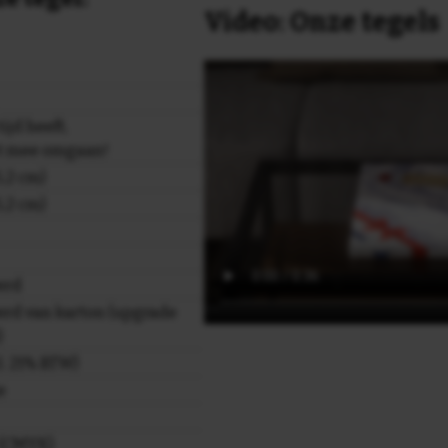
Video: Onze tegels
ijd heeft,
et mee omgaan!
,2 cm)
,2 cm)
erd
rd van karton (upgrade
)
cl. 21% BTW)
e
r (CMYK)