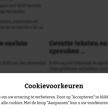
gen voor 16.00 besteld,
dag verzonden
maten, materialen en
cm tot en met 20 x 30 cm.
e snelste
Gevatte teksten e
spreuken ...
or 16:00 uur dan verzenden
Is dit nog niet helemaal de spreu
Geen probleem wij hebben ruim
geltje de volgende werkdag
leukste spreuken, spreekwoorde
collectie.
Cookievoorkeuren
Er is altijd wel een spreuk of ge
past, of anders
maak je je eigen 
 om uw ervaring te verbeteren. Door op "Accepteren" te klikk
dezelfde prijs!
 alle cookies. Met de knop "Aanpassen" kun u uw voorkeure