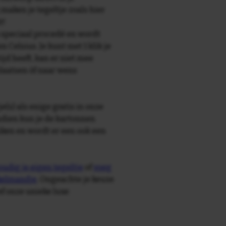
maken je tegeltje zoals hier
t!
speciaal procedé en wordt
Celsius. Je kunt met 1 klik je
tijd heeft, kan er niet mee
laatsen òf naar wens
e(s) als enige gratis in onze
ndien kun je de kartonnen
ken en wordt er een ook een
udig je eigen tegeltje
of
voeg
nkelmandje
. Ongeachte je keuze
ief onze unieke luxe