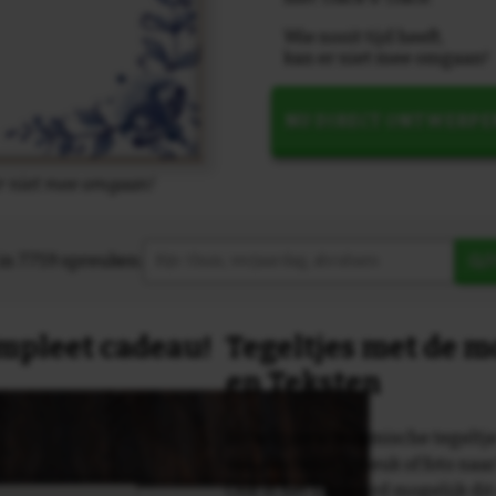
Wie nooit tijd heeft,
kan er niet mee omgaan!
NU DIRECT ONTWERPE
 er niet mee omgaan!
in 7759 spreuken:
Z
compleet cadeau!
Tegeltjes met de 
en Teksten
Dit originele keramische tegeltje
van een tekst, spreuk of foto naa
Ook is het uiteraard mogelijk dit