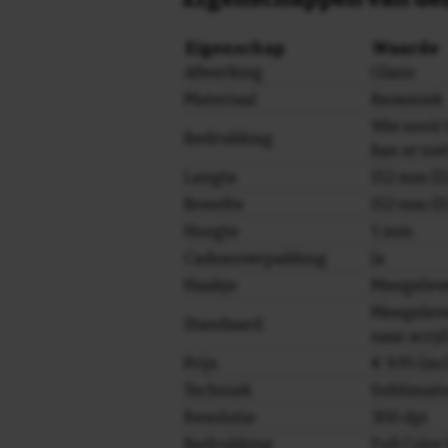
Eigenschap
Waarde
Afwerking
Glans
Materiaal
Keramiek
Wie nooit t
Bedrukking
kan er ni
Lengte
152 mm (15
Breedte
152 mm (15
Hoogte
5 mm
Cadeauverpakking
Ja
Haakje
Meegelev
Meegeleve
Standaard
naar acryl
Prijs
€ 9,95 (in
Techniek
Sublimati
Resolutie
300 dpi
Bedrukking
Full Colo