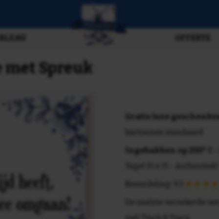
BLEAU
OFFERTE
je met Spreuk
Gratis luxe geschenk
kartonnen standaard
Ingebakken op 200° C
-
Tegel 15 x 15 - Authentiek!
Beoordeling: 9.3
De snelste verzekerde ve
mét Track & Trace.