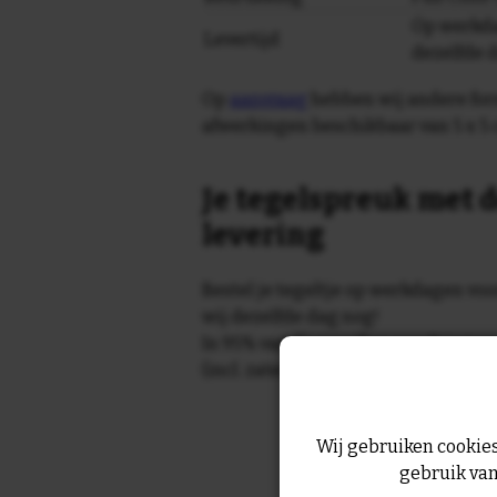
Op werkda
Levertijd
dezelfde 
Op
aanvraag
hebben wij andere for
afwerkingen beschikbaar van 5 x 5 
Je tegelspreuk met d
levering
Bestel je tegeltje op werkdagen vo
wij dezelfde dag nog!
In 95% van de gevallen wordt je te
(incl. zaterdag) geleverd.
Wij gebruiken cookies
gebruik van