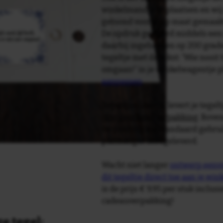
winkelmandje te plaatsen en wij 
getoond voor je op maat gemaak
De opdruk gebeurd middels een 
daarbij ingebakken op 200 graden 
tegeltje met de tekst: 'Wie nooit 
omgaan!' in je winkelwagentje p
aanpassen
.
Tegelspreuken.nl levert je tegeltj
luxe geschenkverpakking
. Bove
verpakking als standaard gebrui
plakhanger meegeleverd.
Wacht niet langer
ontwerp eenvo
dit tegeltje direct toe aan je wi
is de prijs € 9,95 per stuk inclus
cadeauverpakking!
e tegel: