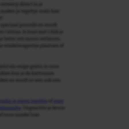
 ontwerp direct in je
maken je tegeltje zoals hier
t!
speciaal procedé en wordt
Celsius. Je kunt met 1 klik je
je beter iets moois verliezen,
je winkelwagentje plaatsen òf
e(s) als enige gratis in onze
ndien kun je de kartonnen
ken en wordt er een ook een
udig je eigen tegeltje
of
voeg
nkelmandje
. Ongeachte je keuze
ief onze unieke luxe