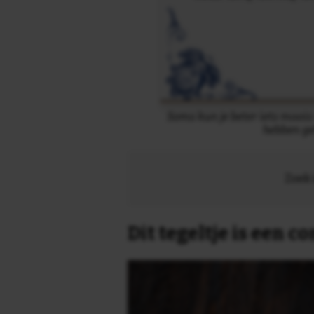
Soms kun je beter iets moois 
hebben ge
Zoek 
Dit tegeltje is een 