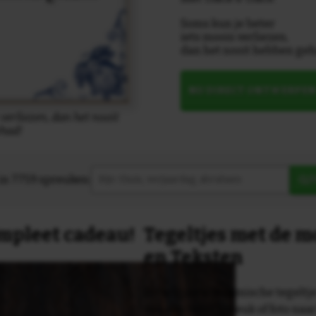
Soms kun je beter
iets moois verliezen,
dan het nooit hebben geh
NU DIRECT ONTWERPE
verliezen, dan het nooit
had!
in 7759 spreuken:
Z
compleet cadeau!
Tegeltjes met de 
en Teksten
Dit originele keramische tegeltje
van een tekst, spreuk of foto naa