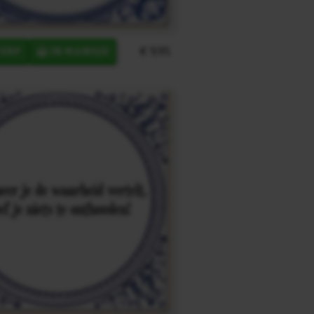
€ 9,95
ERP
IN MANDJE