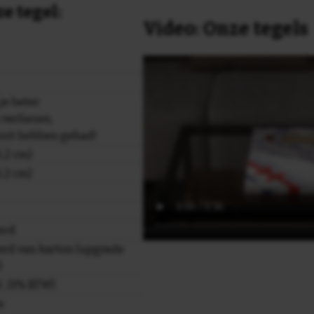
e tegel:
Video: Onze tegels
je beter
 verliezen,
ooit hebben gehad!
,2 cm)
,2 cm)
erd
rd van karton (upgrade
)
cl. 21% BTW)
e