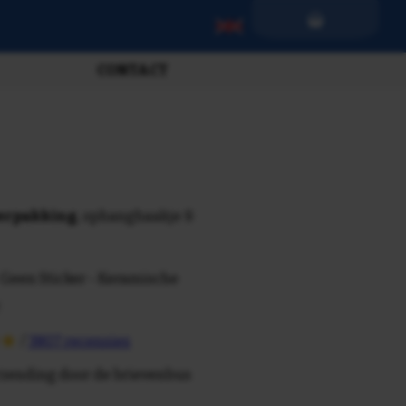
CONTACT
verpakking
, ophanghaakje &
 Geen Sticker - Keramische
/
3807 recensies
rzending door de brievenbus