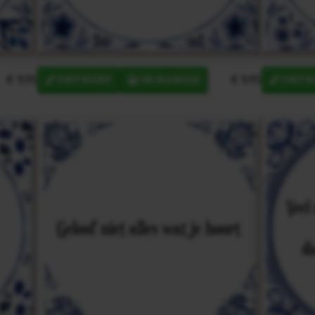
€ 9,95
€ 9,95
ONTWERP
IN MANDJE
ONTW