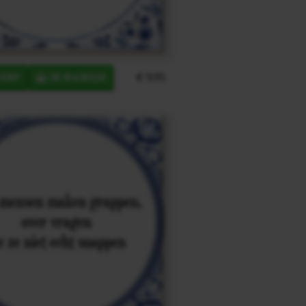
€ 9,95
ERP
IN MANDJE