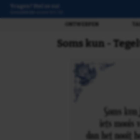
Vragen? Stel ze nu!
3807 beoordelingen
ONTWERPEN
TA
Soms kun - Tegel