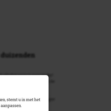
n duizenden
k of tekst waar je naar zocht?
 7700 tegelontwerpen met de
n en gezegden in onze
zegde die echt bij de ontvanger
en, stemt u in met het
tegel
met eigen tekst voor
n aanpassen.