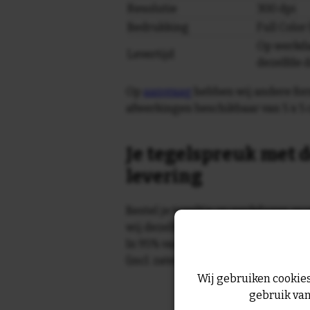
Resolutie
300 dpi
Bedrukking
Full Colo
Op werkda
Levertijd
dezelfde 
Op
aanvraag
hebben wij andere for
afwerkingen beschikbaar van 5 x 5 
Je tegelspreuk met d
levering
Bestel je tegeltje op werkdagen vo
wij dezelfde dag nog!
In 95% van de gevallen wordt je te
(incl. zaterdag) geleverd.
Wij gebruiken cookies
gebruik van