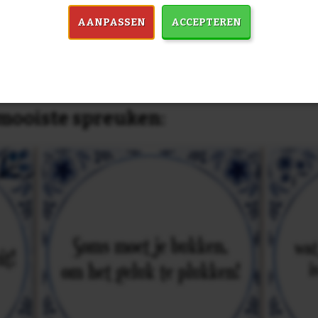
dezelfde prijs!
AANPASSEN
ACCEPTEREN
in 7759 spreuken:
Z
& mooiste spreuken: