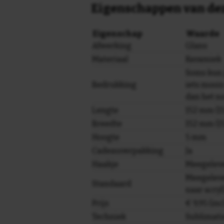
Eigenschappen van dez
Eigenschap
Waarde
Afwerking
Glans
Materiaal
Keramiek
Soms kun 
Bedrukking
iets moois
dan het n
Lengte
152 mm (15
Breedte
152 mm (15
Hoogte
5 mm
Cadeauverpakking
Ja
Haakje
Meegelev
Meegeleve
Standaard
naar acryl
Prijs
€ 9,95 (in
Techniek
Sublimati