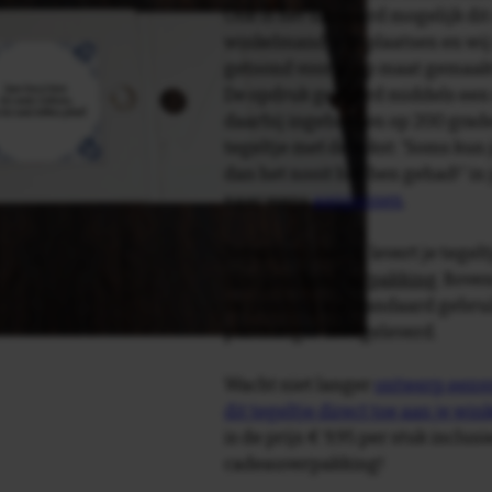
Ook is het uiteraard mogelijk dit
winkelmandje te plaatsen en wij 
getoond voor je op maat gemaak
De opdruk gebeurd middels een 
daarbij ingebakken op 200 graden 
tegeltje met de tekst: 'Soms kun 
dan het nooit hebben gehad!' in 
naar wens
aanpassen
.
Tegelspreuken.nl levert je tegeltj
luxe geschenkverpakking
. Bove
verpakking als standaard gebrui
plakhanger meegeleverd.
Wacht niet langer
ontwerp eenvo
dit tegeltje direct toe aan je wi
is de prijs € 9,95 per stuk inclus
cadeauverpakking!