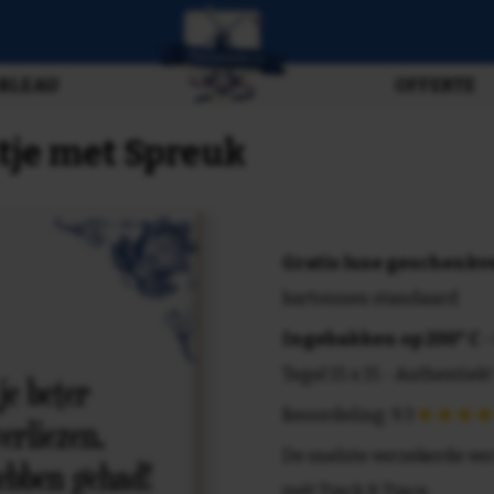
BLEAU
OFFERTE
tje met Spreuk
Gratis luxe geschenk
kartonnen standaard
Ingebakken op 200° C
-
Tegel 15 x 15 - Authentiek!
Beoordeling: 9.3
De snelste verzekerde ve
mét Track & Trace.