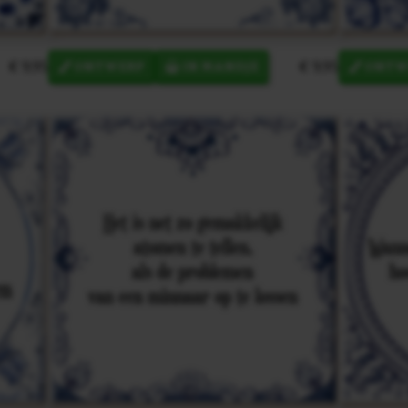
€ 9,95
€ 9,95
ONTWERP
IN MANDJE
ONTW