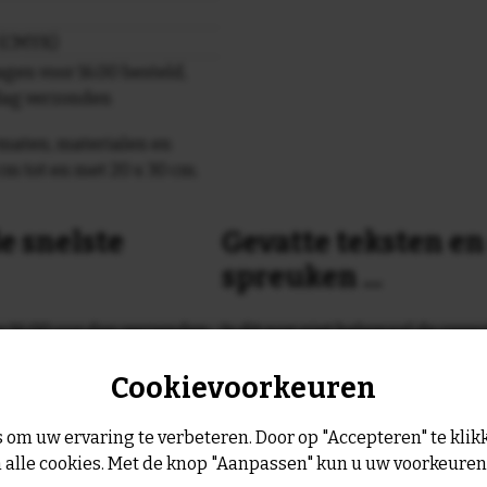
r (CMYK)
gen voor 16.00 besteld,
dag verzonden
maten, materialen en
cm tot en met 20 x 30 cm.
e snelste
Gevatte teksten e
spreuken ...
or 16:00 uur dan verzenden
Is dit nog niet helemaal de spreu
Geen probleem wij hebben ruim
Cookievoorkeuren
geltje de volgende werkdag
leukste spreuken, spreekwoorde
collectie.
Er is altijd wel een spreuk of ge
 om uw ervaring te verbeteren. Door op "Accepteren" te klikk
past, of anders
maak je je eigen 
 alle cookies. Met de knop "Aanpassen" kun u uw voorkeure