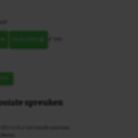
ad!
€ 9,95
N
IN MANDJE
OEK
mooiste spreuken
 (15,2 x 15,2 cm) wordt voorzien
r keuze.