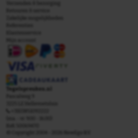
Verzenden & bezorging
Retouren & service
Zakelijke mogelijkheden
Referenties
Klantenservice
Mijn account
Tegelspreuken.nl
Pascalweg 9
3225 LE Hellevoetsluis
+31(0)851092222
(ma. - vr. 9.00 - 16.00)
KvK 50069470
© Copyright 2004 - 2026 NewEgo B.V.