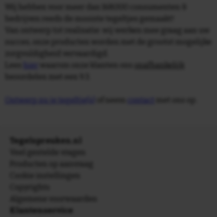
Wij hebben voor meer dan 168.000 consumenten &
bedrijven reeds de mooiste tegeltjes gemaakt!
Van ontwerp tot realisatie: wij werken mee graag aan uw
succes, onze producten worden met de grootst mogelijke
zorgvuldigheid vervaardigd.
Lees
hier
waarom onze klanten ons
onafhankelijk
beoordelen met een 9.3.
Ontwerp nu je tegeltje(s)
of neem
contact
met ons op.
Tegelspreuken.nl
Veel gestelde vragen
Producten op aanvraag
Cookie instellingen
Copyrights
Algemene voorwaarden
Klantenservice