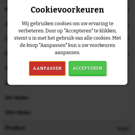
Cookievoorkeuren
Keramiek
Wij gebruiken cookies om uw ervaring te
4 cm x 3.7 cm
verbeteren. Door op "Accepteren" te klikken,
stemt u in met het gebruik van alle cookies. Met
€ 15.95
de knop "Aanpassen" kun u uw voorkeuren
aanpassen.
€ 11.00
-
AANPASSEN
ACCEPTEREN
-
-
-
Tegel