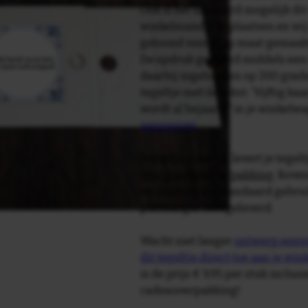
Ook is het uiteraard mogelijk dit
winkelmandje te plaatsen en wij 
getoond voor je op maat gemaak
De opdruk gebeurd middels een 
daarbij ingebakken op 200 graden 
tegeltje met de tekst: 'Vijftig ka
wordt al bejaard!' in je winkelw
aanpassen
.
Tegelspreuken.nl levert je tegeltj
luxe geschenkverpakking
. Bove
verpakking als standaard gebrui
plakhanger meegeleverd.
Wacht niet langer
ontwerp eenvo
dit tegeltje direct toe aan je wi
is de prijs € 9,95 per stuk inclus
cadeauverpakking!