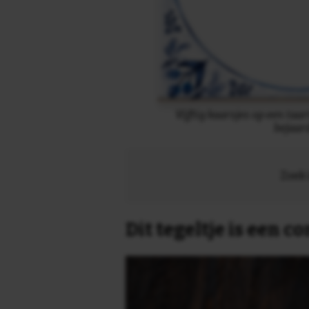
Vijftig kaarsjes op een taar
bejaar
Zoek 
Dit tegeltje is een 