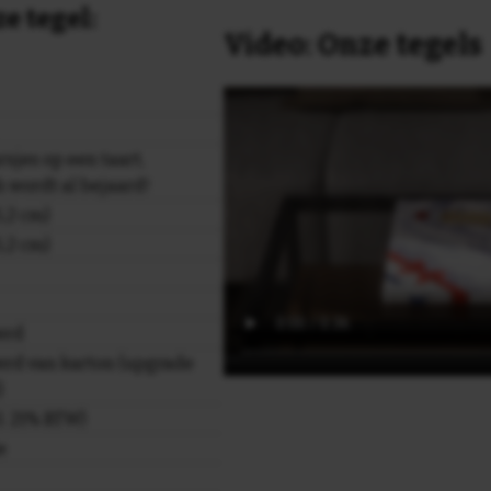
e tegel:
Video: Onze tegels
rsjes op een taart,
 wordt al bejaard!
,2 cm)
,2 cm)
erd
rd van karton (upgrade
)
cl. 21% BTW)
e