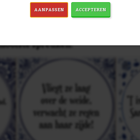
AANPASSEN
ACCEPTEREN
in 7759 spreuken:
Z
& mooiste spreuken: