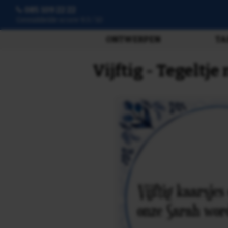
085 109 22 22
3807 beoordelingen
ONTWERPEN
TA
Vijftig - Tegeltj