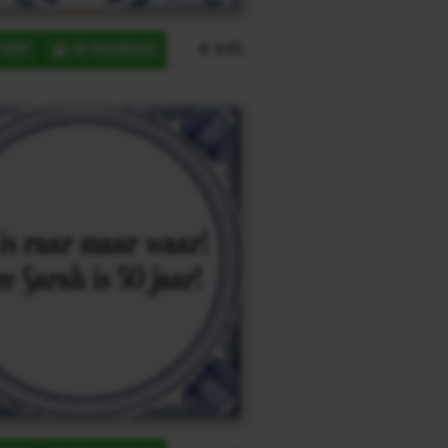
€ 9,95
ERP
IN MANDJE