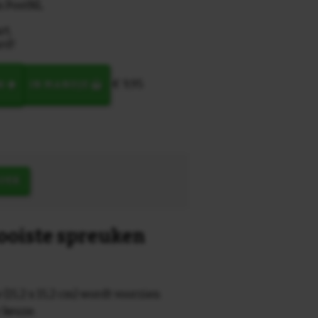
n PostNL
rt,
rd!
€ 9,95
N
IN MANDJE
OEK
mooiste spreuken
 (15,2 x 15,2 cm) wordt voorzien
r keuze.