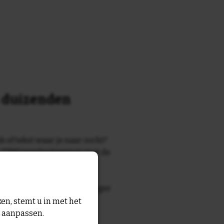
n duizenden
k of tekst waar je naar zocht?
 7700 tegelontwerpen met de
n en gezegden in onze
zegde die echt bij de ontvanger
tegel
met eigen tekst voor
en, stemt u in met het
n aanpassen.