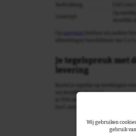
Bedrukking
Full Colo
Op werkda
Levertijd
dezelfde 
Op
aanvraag
hebben wij andere for
afwerkingen beschikbaar van 5 x 5 
Je tegelspreuk met d
levering
Bestel je tegeltje op werkdagen vo
wij dezelfde dag nog!
In 95% van de gevallen wordt je te
(incl. zaterdag) geleverd.
Wij gebruiken cookies
gebruik van