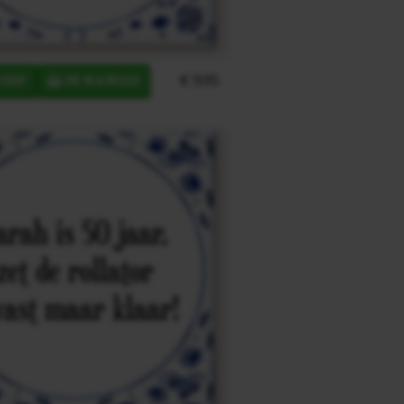
€ 9,95
ERP
IN MANDJE