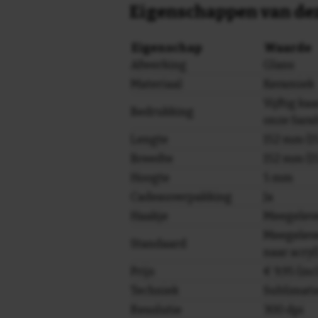
Eigenschappen van dez
Eigenschap
Waarde
Afwerking
Glans
Materiaal
Keramiek
Vijftig kaa
Bedrukking
onze Sarah
Lengte
152 mm (15
Breedte
152 mm (15
Hoogte
5 mm
Cadeauverpakking
Ja
Haakje
Meegelev
Meegeleve
Standaard
naar acryl
Prijs
€ 9,95 (in
Techniek
Sublimati
Resolutie
300 dpi