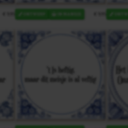
€ 9,95
€ 9,95
ONTWERP
IN MANDJE
ONTW