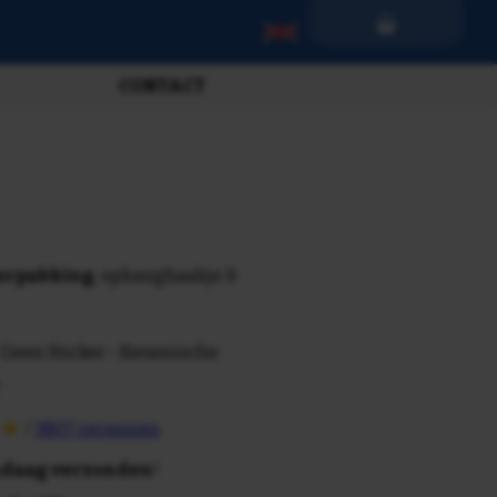
CONTACT
verpakking
, ophanghaakje &
 Geen Sticker - Keramische
/
3807 recensies
daag verzonden
!