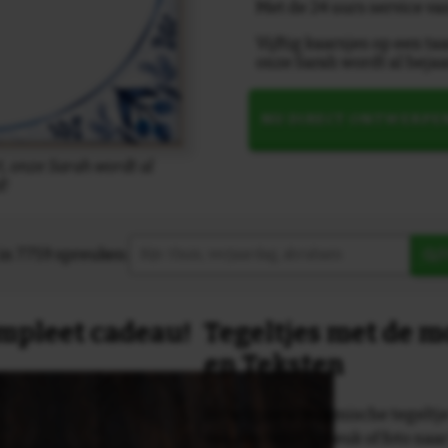
Met de 24 uurs service va
Vijftig kaarsjes op een taa
onze Sarah wordt al bejaa
NU DIRECT ONTWERPE
t, onze Sarah wordt al
d!
in 7759 spreuken:
Z
compleet cadeau!
Tegeltjes met de 
en Teksten
Dit originele keramische tegeltje
van een tekst, spreuk of foto naa