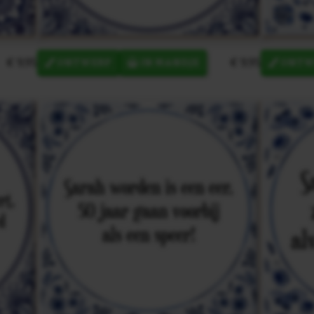
€ 9,95
€ 9,95
ONTWERP
IN MANDJE
ONTW