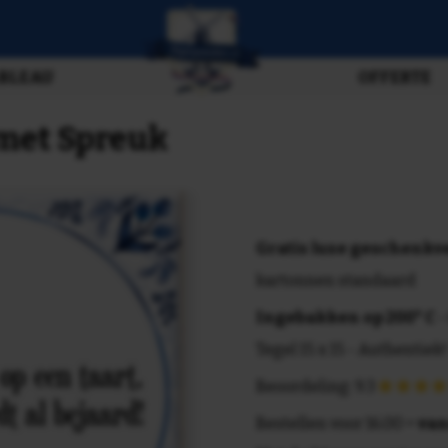
BLEAU
OFFERTE
e met Spreuk
Gratis luxe geschenk
kartonnen standaard
Ingebakken op 200° C
-
Tegel 15 x 15 - Authentiek!
Beoordeling: 9.3
Bestellen voor 16.00 =
van