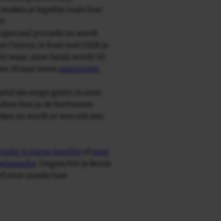
maken je tegeltje zoals hier
t!
speciaal procedé en wordt
Celsius. Je kunt met 1 klik je
echt waar, onze Sarah wordt 50
sen òf naar wens
aanpassen
.
e(s) als enige gratis in onze
ndien kun je de kartonnen
ken en wordt er een ook een
udig je eigen tegeltje
of
voeg
nkelmandje
. Ongeachte je keuze
ief onze unieke luxe