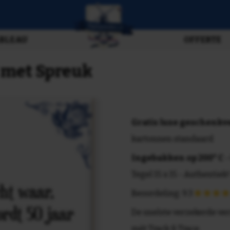
BLEAU
OFFERTE
e met Spreuk
Gratis luxe geschenk
kartonnen standaard
Ingebakken op 200° C
-
Tegel 15 x 15 - Authentiek!
Beoordeling: 9.3
De snelste verzekerde ve
mét Track & Trace.