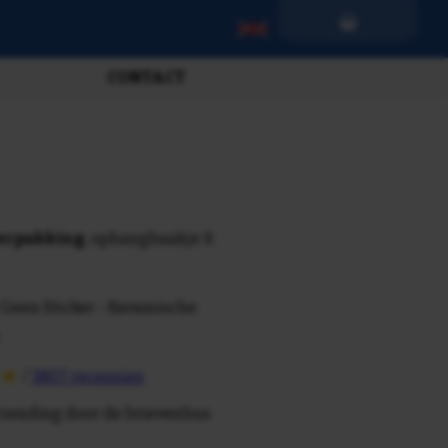
CONTACT
verpakking
, ophanghaakje &
 Geen Sticker - Keramische
/
3807 recensies
rzending door de brievenbus