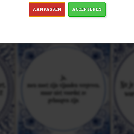
in 7759 spreuken:
Z
AANPASSEN
ACCEPTEREN
& mooiste spreuken: