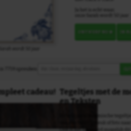
Ja het is echt waar,
onze Sarah wordt 50 jaar
ONTWERP NU
IN 
 Sarah wordt 50 jaar
in 7759 spreuken:
Z
compleet cadeau!
Tegeltjes met de 
en Teksten
Dit originele keramische tegeltje
van een tekst, spreuk of foto naa
Ook is het uiteraard mogelijk dit