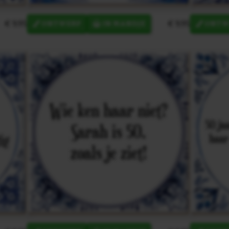
€ 9,95
€ 9,95
ONTWERP
IN MANDJE
ONTW