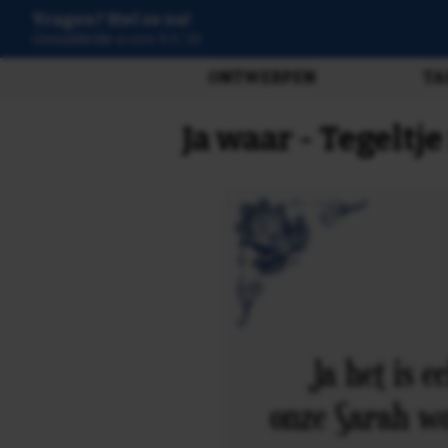
Vragen? Stel ze nu!
3807 beoordelingen
ONTWERPEN
TA
Ja waar - Tegeltj