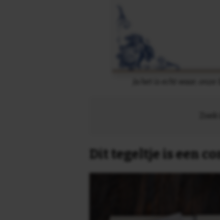
Ja het is echt waar, onze
Zoek 
Dit tegeltje is een 