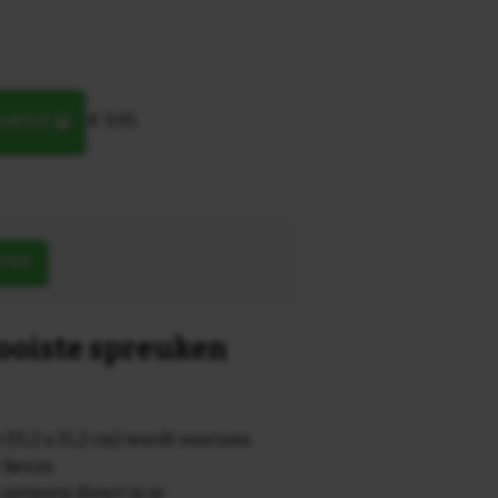
€ 9,95
MANDJE
OEK
mooiste spreuken
 (15,2 x 15,2 cm) wordt voorzien
r keuze.
 ontwerp direct in je