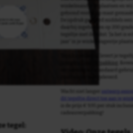
winkelmandje te plaatsen en wij 
getoond voor je op maat gemaak
De opdruk gebeurd middels een 
daarbij ingebakken op 200 graden 
tegeltje met de tekst: 'Ja het is 
jaar' in je winkelwagentje plaat
Tegelspreuken.nl levert je tegeltj
luxe geschenkverpakking
. Bove
verpakking als standaard gebrui
plakhanger meegeleverd.
Wacht niet langer
ontwerp eenvo
dit tegeltje direct toe aan je wi
is de prijs € 9,95 per stuk inclus
cadeauverpakking!
e tegel:
Video: Onze tegels