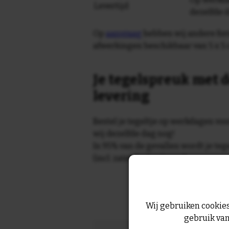
Levertijd
dezelfde 
Op
aanvraag
hebben wij andere for
afwerkingen beschikbaar van 5 x 5 
Je tegelspreuk met d
levering
Bestel je tegeltje op werkdagen vo
wij dezelfde dag nog!
In 95% van de gevallen wordt je te
(incl. zaterdag) geleverd.
Wij gebruiken cookies
gebruik van