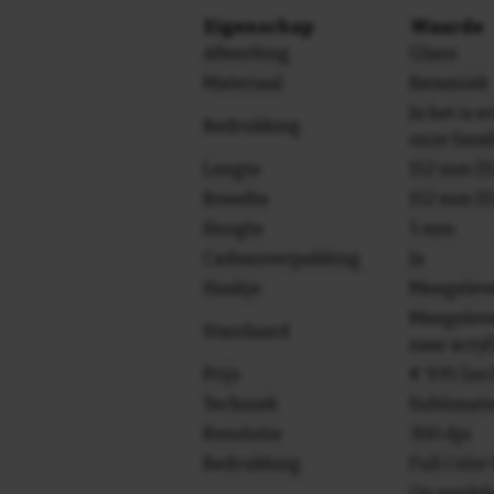
Eigenschap
Waarde
Afwerking
Glans
Materiaal
Keramiek
Ja het is e
Bedrukking
onze Sara
Lengte
152 mm (15
Breedte
152 mm (15
Hoogte
5 mm
Cadeauverpakking
Ja
Haakje
Meegelev
Meegeleve
Standaard
naar acryl
Prijs
€ 9,95 (in
Techniek
Sublimati
Resolutie
300 dpi
Bedrukking
Full Colo
Op werkda