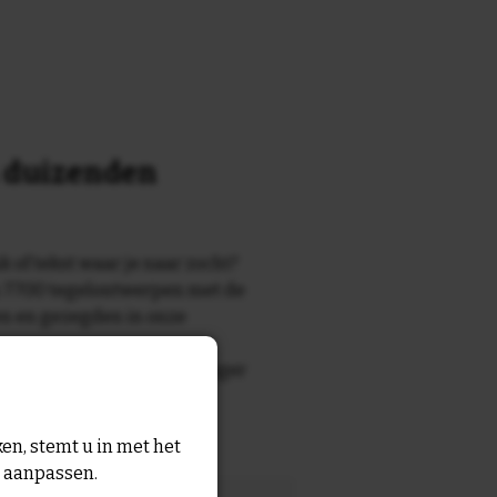
n duizenden
k of tekst waar je naar zocht?
 7700 tegelontwerpen met de
n en gezegden in onze
zegde die echt bij de ontvanger
tegel
met eigen tekst voor
en, stemt u in met het
n aanpassen.