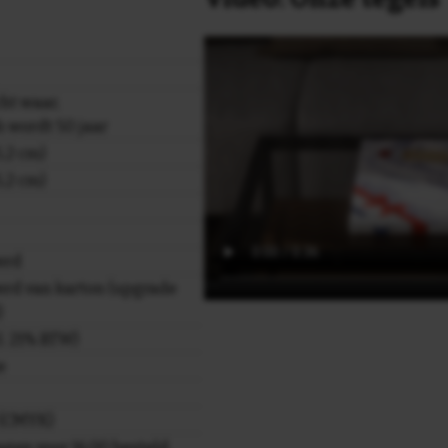
cht waar,
h wordt 50 jaar
,2 cm)
,2 cm)
erd
rd van karton (upgrade
)
cl. 21% BTW)
e
r (CMYK)
gen voor 16.00 besteld,