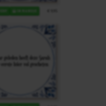
€ 9,95
ERP
IN MANDJE