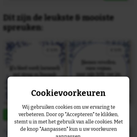
Dit zijn de leukste & mooiste
spreuken:
Cookievoorkeuren
Wij gebruiken cookies om uw ervaring te
verbeteren. Door op "Accepteren" te klikken,
stemt u in met het gebruik van alle cookies. Met
de knop "Aanpassen" kun u uw voorkeuren
aanpassen.