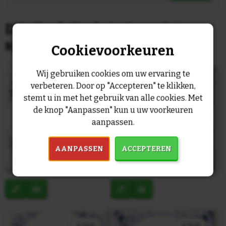
Dit zijn de leukste & mooiste
spreuken:
Cookievoorkeuren
Wij gebruiken cookies om uw ervaring te
verbeteren. Door op "Accepteren" te klikken,
stemt u in met het gebruik van alle cookies. Met
de knop "Aanpassen" kun u uw voorkeuren
aanpassen.
AANPASSEN
ACCEPTEREN