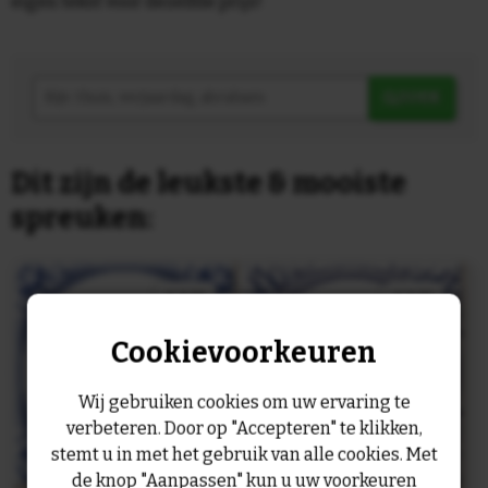
eigen tekst voor dezelfde prijs!
ZOEK
Dit zijn de leukste & mooiste
spreuken:
Cookievoorkeuren
Wij gebruiken cookies om uw ervaring te
verbeteren. Door op "Accepteren" te klikken,
stemt u in met het gebruik van alle cookies. Met
de knop "Aanpassen" kun u uw voorkeuren