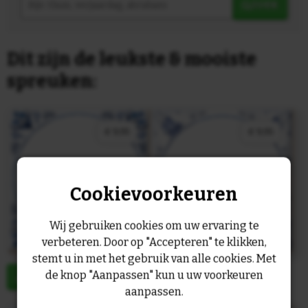
ZOEK
Dit zijn de leukste & mooiste
spreuken:
Cookievoorkeuren
Wij gebruiken cookies om uw ervaring te
verbeteren. Door op "Accepteren" te klikken,
stemt u in met het gebruik van alle cookies. Met
de knop "Aanpassen" kun u uw voorkeuren
aanpassen.