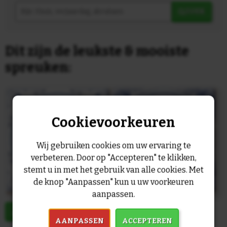
ZOEK
Dit zijn de leukste & mooiste
spreuken:
Cookievoorkeuren
Wij gebruiken cookies om uw ervaring te
verbeteren. Door op "Accepteren" te klikken,
stemt u in met het gebruik van alle cookies. Met
de knop "Aanpassen" kun u uw voorkeuren
aanpassen.
AANPASSEN
ACCEPTEREN