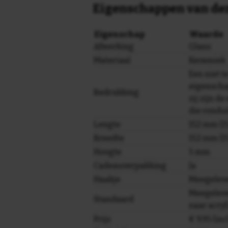
Eigenschappen van dez
Eigenschap
Waarde
Afwerking
Glans
Materiaal
Keramiek
Een niet 
eigenscha
Bedrukking
zij zijn de
die rondu
Lengte
152 mm (15
Breedte
152 mm (15
Hoogte
5 mm
Cadeauverpakking
Ja
Haakje
Meegelev
Meegeleve
Standaard
naar acryl
Prijs
€ 9,95 (in