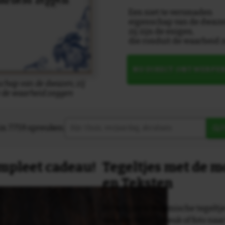
Een niet te versmaden
eigenschap van de dwaze
zij zijn de enigen,
die ronduit de waarheid 
NU DIRECT ONTWERPE
chap van de dwazen; zij
it de waarheid zeggen
in 7759 spreuken:
Z
compleet cadeau!
Tegeltjes met de 
en Teksten
Dit originele keramische tegeltje
van een tekst, spreuk of foto naa