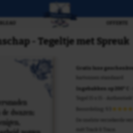
BLEAU
OFFERTE
schap - Tegeltje met Spreuk
Gratis luxe geschenk
kartonnen standaard
Ingebakken op 200° C
-
Tegel 15 x 15 - Authentiek!
Beoordeling: 9.3
De snelste verzekerde ve
mét Track & Trace.