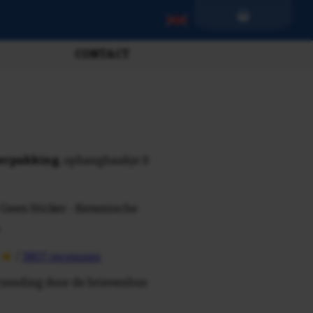
CONTACT
verpakking
, ophanghaakje &
 Geen Sticker - Keramische
/
3807 recensies
rzending door de brievenbus