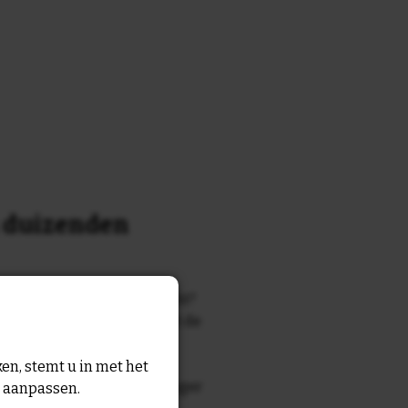
n duizenden
k of tekst waar je naar zocht?
 7700 tegelontwerpen met de
n en gezegden in onze
en, stemt u in met het
zegde die echt bij de ontvanger
n aanpassen.