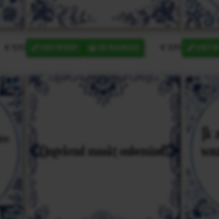
€ 9,95
€ 9,95
ONTWERP
IN MANDJE
ONTW