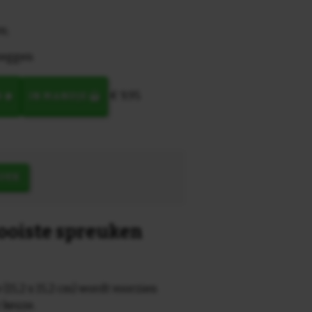
n;
zeggen
€ 9,95
N
IN MANDJE
OEK
mooiste spreuken
 (15,2 x 15,2 cm) wordt voorzien
r keuze.