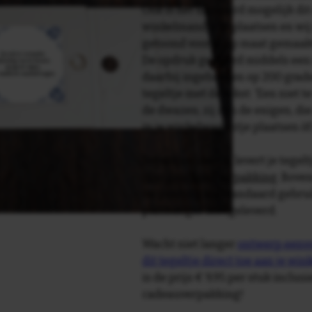
Ook is het uiteraard mogelijk dit
winkelmandje te plaatsen en wij 
getoond voor je op maat gemaak
De opdruk gebeurd middels een 
daarbij ingebakken op 200 graden 
tegeltje met de tekst: 'Een niet
de dwazen; zij zijn de enigen, d
in je winkelwagentje plaatsen ò
Tegelspreuken.nl levert je tegeltj
luxe geschenkverpakking
. Bove
verpakking als standaard gebrui
plakhanger meegeleverd.
Wacht niet langer
ontwerp eenvo
dit tegeltje direct toe aan je wi
is de prijs € 9,95 per stuk inclus
cadeauverpakking!