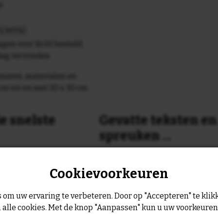
e
r (CMYK)
gen voor 16.00 besteld,
dag verzonden
maten, materialen en
cm tot en met 20 x 30 cm.
e snelste
Gevatte teksten e
spreuken ...
or 16:00 uur dan verzenden
Is dit nog niet helemaal de spreu
Cookievoorkeuren
Geen probleem wij hebben ruim
geltje de volgende werkdag
leukste spreuken, spreekwoorde
collectie.
 om uw ervaring te verbeteren. Door op "Accepteren" te klikk
Er is altijd wel een spreuk of ge
 alle cookies. Met de knop "Aanpassen" kun u uw voorkeure