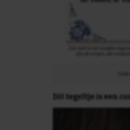
Een niet te versmaden eigens
zijn de enigen, die rondu
Zoek 
Dit tegeltje is een 