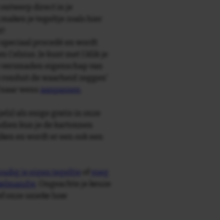
 ontwerp direct in je
maken je tegeltje zoals hier
t!
speciaal procedé en wordt
Celsius. Je kunt met 1 klik je
 te versmaden eigenschap van
ie ronduit de waarheid zeggen'
f naar wens
aanpassen
.
e(s) als enige gratis in onze
ndien kun je de kartonnen
ken en wordt er een ook een
udig je eigen tegeltje
of
voeg
nkelmandje
. Ongeachte je keuze
ief onze unieke luxe