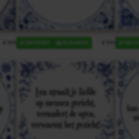
€ 9,95
€ 9,95
ONTWERP
IN MANDJE
ONTW