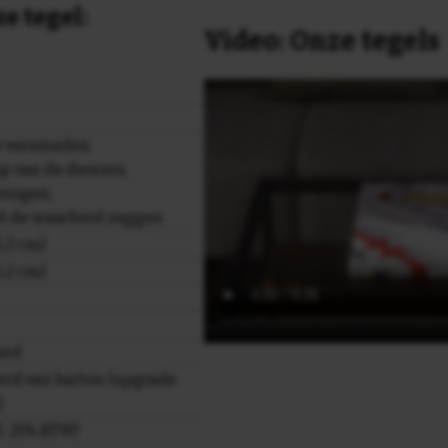
e tegel:
Video: Onze tegels
te versmaden
p van de dwazen;
 enigen,
it de waarheid zeggen
,2 cm)
,2 cm)
erd
rd van karton (upgrade
)
cl. 21% BTW)