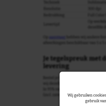
Techniek
Sublimati
Resolutie
300 dpi
Bedrukking
Full Colo
Op werkda
Levertijd
dezelfde 
Op
aanvraag
hebben wij andere for
afwerkingen beschikbaar van 5 x 5 
Je tegelspreuk met d
levering
Bestel je tegeltje op werkdagen vo
wij dezelfde dag nog!
In 95% van de gevallen wordt je te
(incl. zaterdag) geleverd.
Wij gebruiken cookies
gebruik van