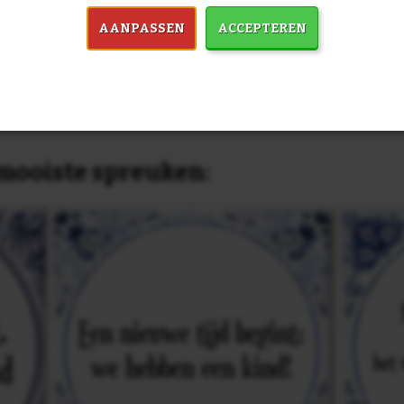
past, of anders
maak je je eigen 
dezelfde prijs!
AANPASSEN
ACCEPTEREN
in 7759 spreuken:
Z
& mooiste spreuken: