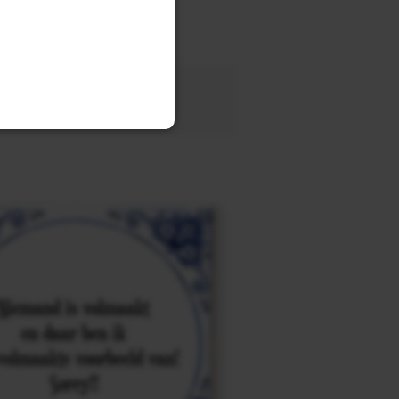
tegel
met eigen tekst voor
OEK