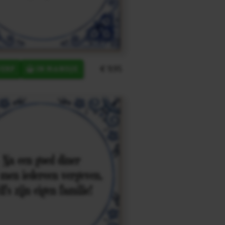
€ 9,95
ERP
IN MANDJE