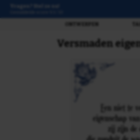
Vragen? Stel ze nu!
3807 beoordelingen
ONTWERPEN
TA
Versmaden eigen