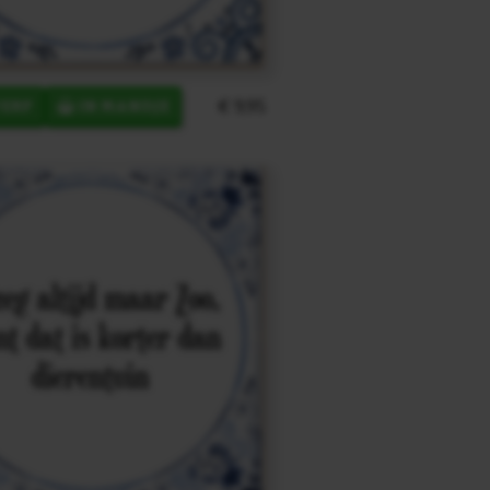
€ 9,95
ERP
IN MANDJE