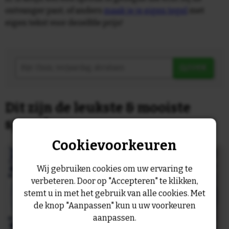
ontvanger past, of anders
maak je je eigen tegel
met
eigen tekst voor dezelfde prijs!
ZOEK
Dit zijn de leukste & mooiste
spreuken:
Cookievoorkeuren
Wij gebruiken cookies om uw ervaring te
verbeteren. Door op "Accepteren" te klikken,
stemt u in met het gebruik van alle cookies. Met
de knop "Aanpassen" kun u uw voorkeuren
aanpassen.