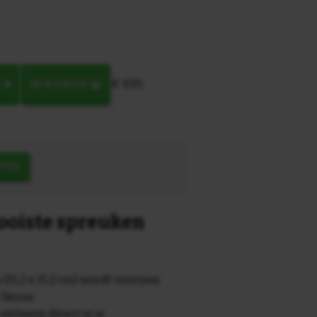
€ 9,95
N
IN MANDJE
OEK
mooiste spreuken
 (15,2 x 15,2 cm) wordt voorzien
r keuze.
 ontwerp direct in je