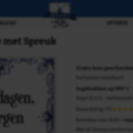
BLEAU
OFFERTE
je met Spreuk
Gratis luxe geschenk
kartonnen standaard
Ingebakken op 200° C
-
Tegel 15 x 15 - Authentiek!
Beoordeling: 9.3
Bestellen voor 16.00 =
van
Met de 24 uurs service va