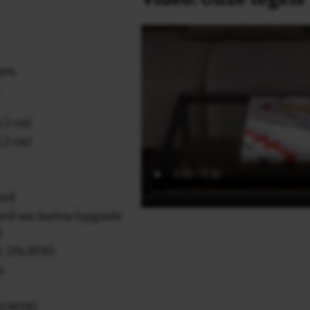
gen,
,2 cm)
,2 cm)
erd
rd van karton (upgrade
)
cl. 21% BTW)
e
r (CMYK)