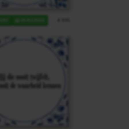
€ 9,95
ERP
IN MANDJE