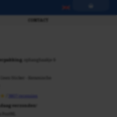
CONTACT
verpakking
, ophanghaakje &
 Geen Sticker - Keramische
/
3807 recensies
daag verzonden
!
n PostNL