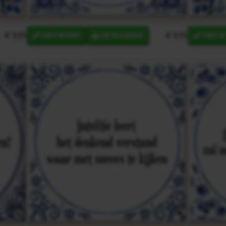
€ 9,95
€ 9,95
ONTWERP
IN MANDJE
ONTW