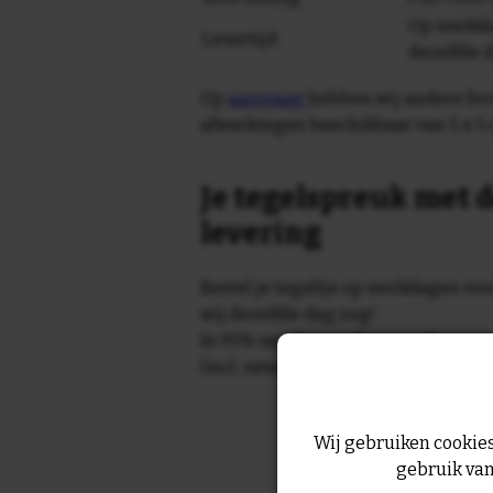
Op werkda
Levertijd
dezelfde 
Op
aanvraag
hebben wij andere for
afwerkingen beschikbaar van 5 x 5 
Je tegelspreuk met d
levering
Bestel je tegeltje op werkdagen vo
wij dezelfde dag nog!
In 95% van de gevallen wordt je te
(incl. zaterdag) geleverd.
Wij gebruiken cookies
gebruik van