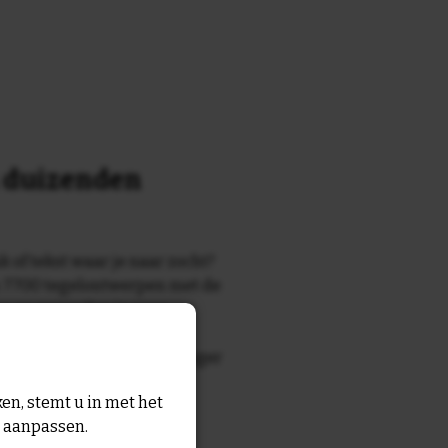
n duizenden
k of tekst waar je naar zocht?
 7700 tegelontwerpen met de
n en gezegden in onze
zegde die echt bij de ontvanger
tegel
met eigen tekst voor
en, stemt u in met het
n aanpassen.