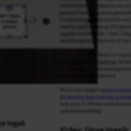
winkelmandje te plaatsen en wij 
getoond voor je op maat gemaak
De opdruk gebeurd middels een 
daarbij ingebakken op 200 graden 
tegeltje met de tekst: 'Over 2 dag
winkelwagentje plaatsen òf naa
Tegelspreuken.nl levert je tegeltj
luxe geschenkverpakking
. Bove
verpakking als standaard gebrui
plakhanger meegeleverd.
Wacht niet langer
ontwerp eenvo
dit tegeltje direct toe aan je wi
is de prijs € 9,95 per stuk inclus
cadeauverpakking!
e tegel:
Video: Onze tegels