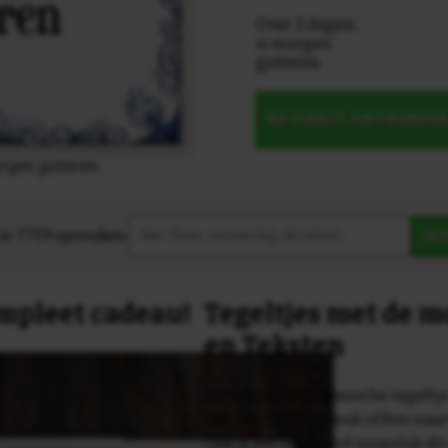
Over 2 dagen,
is morgen
gisteren
NU DIRECT ONTWERPE
orgen gisteren
in 7759 spreuken:
Z
compleet cadeau!
Tegeltjes met de 
en Teksten
Dit originele keramische tegeltje
van een tekst, spreuk of foto naa
Ook is het uiteraard mogelijk dit