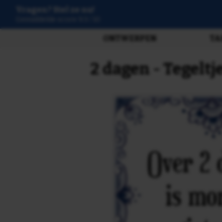
Vragen? Stel ze nu!
3807 beoordelingen
ONTWERPEN
TA
2 dagen - Tegelt