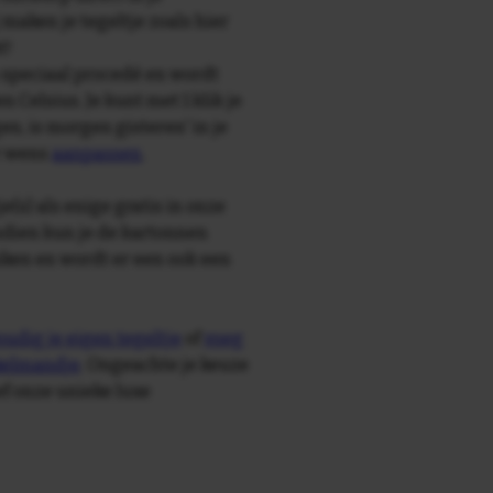
maken je tegeltje zoals hier
t!
speciaal procedé en wordt
Celsius. Je kunt met 1 klik je
en, is morgen gisteren' in je
r wens
aanpassen
.
e(s) als enige gratis in onze
ndien kun je de kartonnen
ken en wordt er een ook een
udig je eigen tegeltje
of
voeg
nkelmandje
. Ongeachte je keuze
ief onze unieke luxe