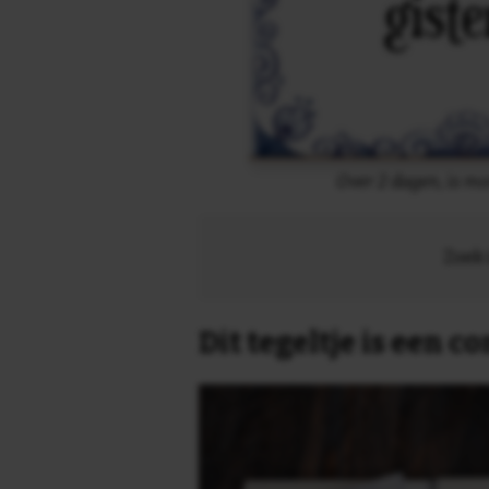
Over 2 dagen, is m
Zoek 
Dit tegeltje is een 