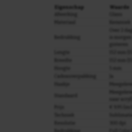
Eigenschap
Waarde
Afwerking
Glans
Materiaal
Keramiek
Over 2 da
Bedrukking
is morgen
gisteren
Lengte
152 mm (15
Breedte
152 mm (15
Hoogte
5 mm
Cadeauverpakking
Ja
Haakje
Meegelev
Meegeleve
Standaard
naar acryl
Prijs
€ 9,95 (in
Techniek
Sublimati
Resolutie
300 dpi
Bedrukking
Full Colo