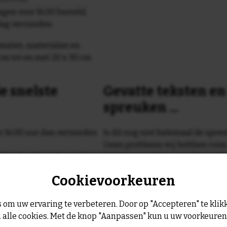
gen voor 16.00 besteld,
dag verzonden
maten, materialen en
cm tot en met 20 x 30 cm.
e snelste
Gevatte teksten e
spreuken ...
or 16:00 uur dan verzenden
Is dit nog niet helemaal de spreu
Geen probleem wij hebben ruim
geltje de volgende werkdag
leukste spreuken, spreekwoorde
collectie.
Cookievoorkeuren
Er is altijd wel een spreuk of ge
past, of anders
maak je je eigen 
 om uw ervaring te verbeteren. Door op "Accepteren" te klikk
dezelfde prijs!
 alle cookies. Met de knop "Aanpassen" kun u uw voorkeure