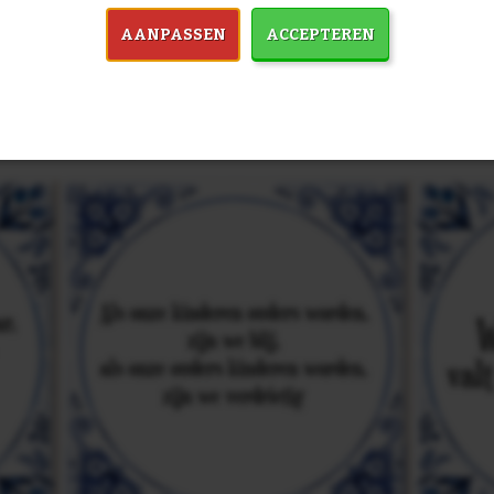
AANPASSEN
ACCEPTEREN
in 7759 spreuken:
Z
& mooiste spreuken: