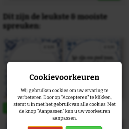
Dit zijn de leukste & mooiste
spreuken:
Cookievoorkeuren
Wij gebruiken cookies om uw ervaring te
verbeteren. Door op "Accepteren" te klikken,
stemt u in met het gebruik van alle cookies. Met
de knop "Aanpassen" kun u uw voorkeuren
aanpassen.