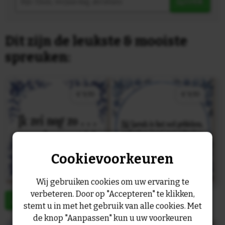
ZOEK
Dit zijn de leukste & mooiste
spreuken:
Cookievoorkeuren
Wij gebruiken cookies om uw ervaring te
verbeteren. Door op "Accepteren" te klikken,
stemt u in met het gebruik van alle cookies. Met
de knop "Aanpassen" kun u uw voorkeuren