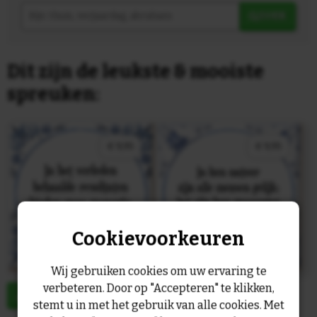
ZOEK
Dit zijn de leukste & mooiste
spreuken:
Cookievoorkeuren
Wij gebruiken cookies om uw ervaring te
verbeteren. Door op "Accepteren" te klikken,
stemt u in met het gebruik van alle cookies. Met