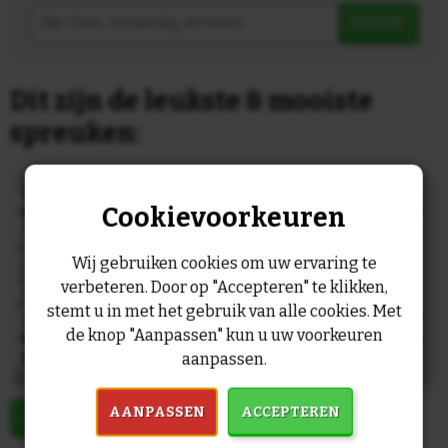
ZOEK
Dit zijn de leukste & mooiste
spreuken:
Cookievoorkeuren
Wij gebruiken cookies om uw ervaring te
verbeteren. Door op "Accepteren" te klikken,
stemt u in met het gebruik van alle cookies. Met
de knop "Aanpassen" kun u uw voorkeuren
aanpassen.
AANPASSEN
ACCEPTEREN