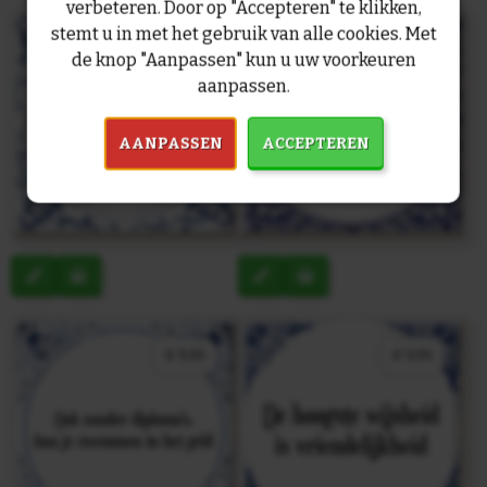
verbeteren. Door op "Accepteren" te klikken,
stemt u in met het gebruik van alle cookies. Met
de knop "Aanpassen" kun u uw voorkeuren
aanpassen.
AANPASSEN
ACCEPTEREN