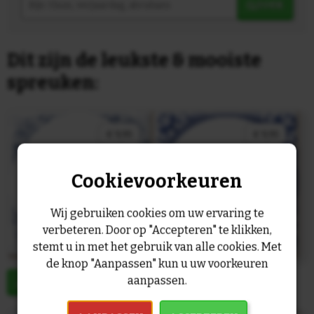
ZOEK
Dit zijn de leukste & mooiste
spreuken:
Cookievoorkeuren
Wij gebruiken cookies om uw ervaring te
verbeteren. Door op "Accepteren" te klikken,
stemt u in met het gebruik van alle cookies. Met
de knop "Aanpassen" kun u uw voorkeuren
aanpassen.