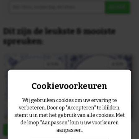
ZOEK
Dit zijn de leukste & mooiste
spreuken:
Cookievoorkeuren
Wij gebruiken cookies om uw ervaring te
verbeteren. Door op "Accepteren" te klikken,
stemt u in met het gebruik van alle cookies. Met
de knop "Aanpassen" kun u uw voorkeuren
aanpassen.