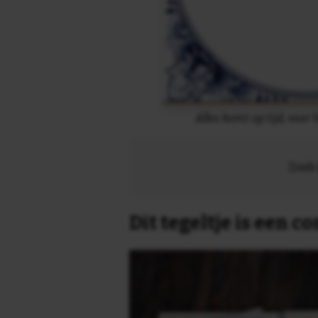
Alles komt op tijd, voor 
Zoek 
Dit tegeltje is een 