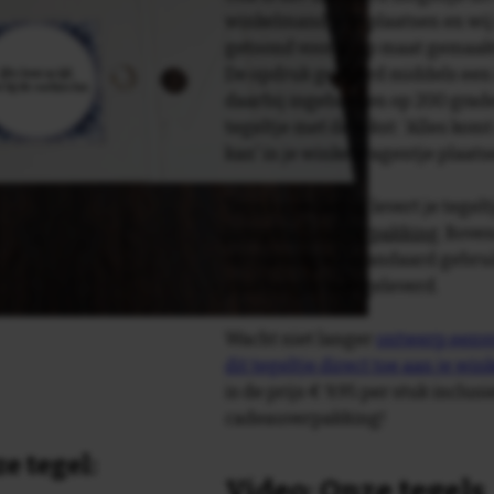
winkelmandje te plaatsen en wij 
getoond voor je op maat gemaak
De opdruk gebeurd middels een 
daarbij ingebakken op 200 graden 
tegeltje met de tekst: 'Alles komt
kan' in je winkelwagentje plaat
Tegelspreuken.nl levert je tegeltj
luxe geschenkverpakking
. Bove
verpakking als standaard gebrui
plakhanger meegeleverd.
Wacht niet langer
ontwerp eenvo
dit tegeltje direct toe aan je wi
is de prijs € 9,95 per stuk inclus
cadeauverpakking!
e tegel:
Video: Onze tegels