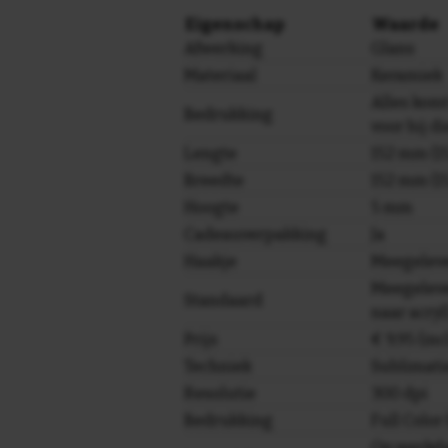
Eigenschap
Waarde
Afwerking
Glans
Materiaal
Keramiek
Alles komt 
Bedrukking
voor hij d
Lengte
152 mm (15
Breedte
152 mm (15
Hoogte
5 mm
Cadeauverpakking
Ja
Haakje
Meegelev
Meegeleve
Standaard
naar acryl
Prijs
€ 9,95 (in
Techniek
Sublimati
Resolutie
300 dpi
Bedrukking
Full Colo
Op werkda