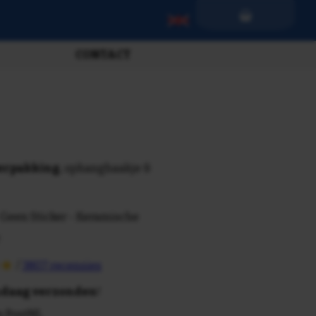
CONTACT
verpakking
, ophanghaakje &
 Geen Sticker - Keramische
/
3807 recensies
daag verzonden
!
n PostNL