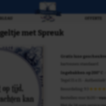
BLEAU
OFFERTE
egeltje met Spreuk
Gratis luxe geschenk
kartonnen standaard
Ingebakken op 200° C
-
Tegel 15 x 15 - Authentiek!
Beoordeling: 9.3
Bestellen voor 16.00 =
van
Met de 24 uurs service va