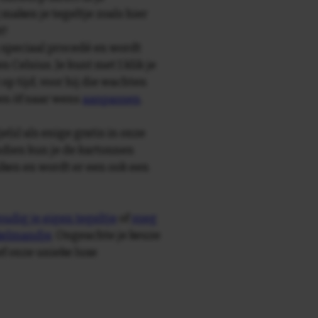
maken je tegeltje zoals hier
t!
speciaal procedé en wordt
Celsius. Je kunt met 1 klik je
 op tijd, voor hij die wachten
sen òf naar wens
aanpassen
.
e(s) als enige gratis in onze
ndien kun je de kartonnen
ken en wordt er een ook een
udig je eigen tegeltje
of
voeg
nkelmandje
. Ongeachte je keuze
ief onze unieke luxe