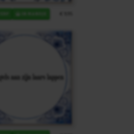
€ 9,95
ERP
IN MANDJE