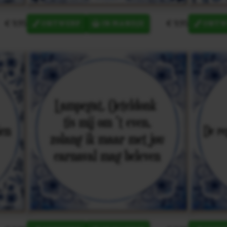
€ 9,95
€ 9,95
ONTWERP
IN MANDJE
ONTW