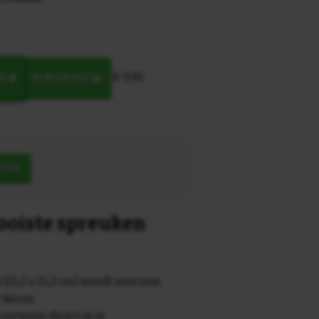
€ 9,95
N
IN MANDJE
OEK
mooiste spreuken
 (15,2 x 15,2 cm) wordt voorzien
r keuze.
 ontwerp direct in je