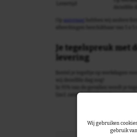
Levertijd
dezelfde 
Op
aanvraag
hebben wij andere for
afwerkingen beschikbaar van 5 x 5 
Je tegelspreuk met d
levering
Bestel je tegeltje op werkdagen vo
wij dezelfde dag nog!
In 95% van de gevallen wordt je te
(incl. zaterdag) geleverd.
Wij gebruiken cookies
gebruik van