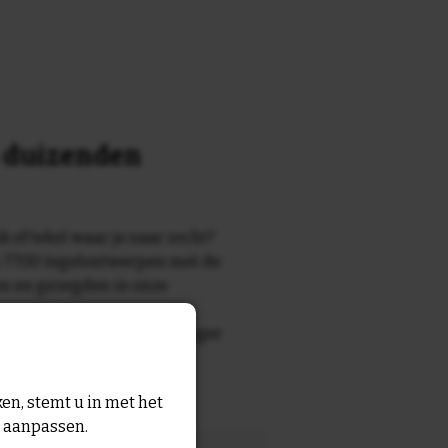
n duizenden
k of tekst waar je naar zocht?
 7700 tegelontwerpen met de
n en gezegden in onze
zegde die echt bij de ontvanger
tegel
met eigen tekst voor
en, stemt u in met het
n aanpassen.