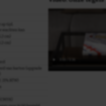
op tijd,
ie wachten kan
,2 cm)
,2 cm)
erd
rd van karton (upgrade
)
cl. 21% BTW)
e
r (CMYK)
gen voor 16.00 besteld,