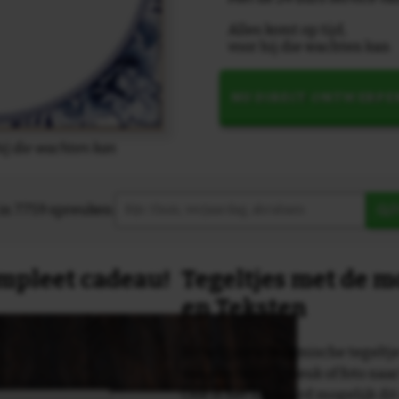
Alles komt op tijd,
voor hij die wachten kan
NU DIRECT ONTWERPE
hij die wachten kan
in 7759 spreuken:
Z
compleet cadeau!
Tegeltjes met de 
en Teksten
Dit originele keramische tegeltje
van een tekst, spreuk of foto naa
Ook is het uiteraard mogelijk dit