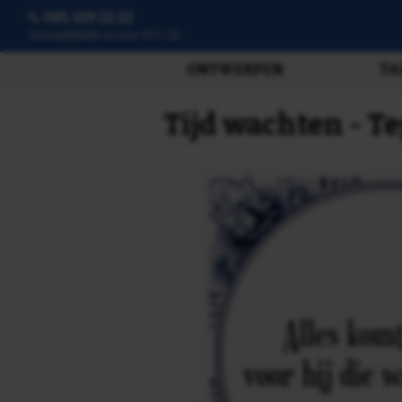
085 109 22 22
Gemiddelde score 9.3 / 10
ONTWERPEN
TA
Tijd wachten - T