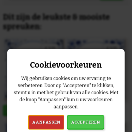
Dit zijn de leukste & mooiste
spreuken:
Cookievoorkeuren
Wij gebruiken cookies om uw ervaring te
verbeteren. Door op "Accepteren" te klikken,
stemt u in met het gebruik van alle cookies. Met
de knop "Aanpassen" kun u uw voorkeuren
aanpassen.
AANPASSEN
ACCEPTEREN