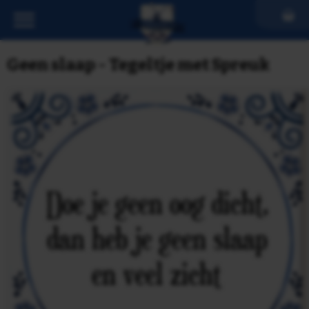
Geen slaap - Tegeltje met Spreuk