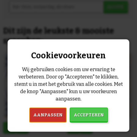
ZOEK
Dit zijn de leukste & mooiste
spreuken:
Cookievoorkeuren
Wij gebruiken cookies om uw ervaring te
verbeteren. Door op "Accepteren" te klikken,
stemt u in met het gebruik van alle cookies. Met
de knop "Aanpassen" kun u uw voorkeuren
aanpassen.
AANPASSEN
ACCEPTEREN