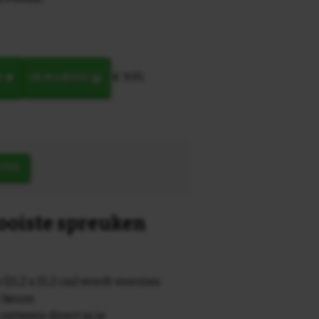
€ 9,95
N
IN MANDJE
OEK
mooiste spreuken
 (15,2 x 15,2 cm) wordt voorzien
r keuze.
 ontwerp direct in je