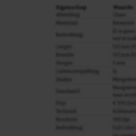
Eigenschap
Waarde
Afwerking
Glans
Materiaal
Keramiek
Er is geen
Bedrukking
van te ma
Lengte
152 mm (15
Breedte
152 mm (15
Hoogte
5 mm
Cadeauverpakking
Ja
Haakje
Meegelev
Meegeleve
Standaard
naar acryl
Prijs
€ 9,95 (in
Techniek
Sublimati
Resolutie
300 dpi
Bedrukking
Full Colo
Op werkda