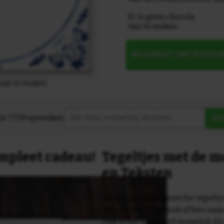
Er is geen chocola
van te maken
NU DIRECT ONTWERPE
 van te maken
in 7759 spreuken:
Z
compleet cadeau!
Tegeltjes met de 
en Teksten
Dit originele keramische tegeltje
van een tekst, spreuk of foto naa
Ook is het uiteraard mogelijk dit