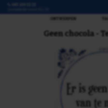
085 109 22 22
3807 beoordelingen
ONTWERPEN
TA
Geen chocola - T