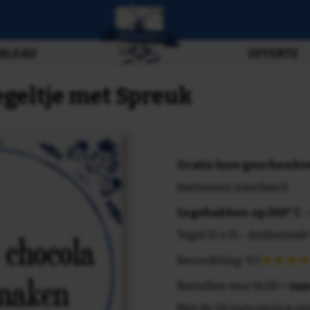
BLEAU
OFFERTE
egeltje met Spreuk
Gratis luxe geschenk
kartonnen standaard
Ingebakken op 200° C
-
Tegel 15 x 15 - Authentiek!
Beoordeling: 9.3
Bestellen voor 16.00 =
van
Met de 24 uurs service va