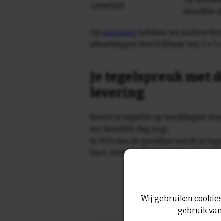
Levertijd
dezelfde 
Op
aanvraag
hebben wij andere for
afwerkingen beschikbaar van 5 x 5 
Je tegelspreuk met d
levering
Bestel je tegeltje op werkdagen vo
wij dezelfde dag nog!
In 95% van de gevallen wordt je te
(incl. zaterdag) geleverd.
Wij gebruiken cookies
gebruik van