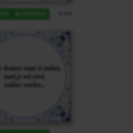
€ 9,95
ERP
IN MANDJE