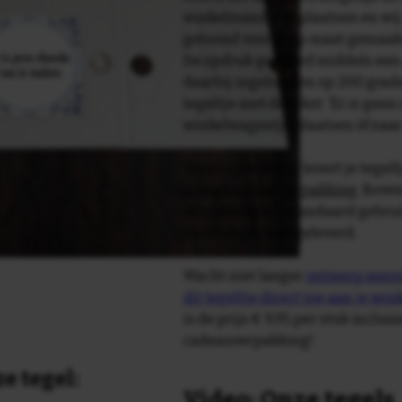
winkelmandje te plaatsen en wij 
getoond voor je op maat gemaak
De opdruk gebeurd middels een 
daarbij ingebakken op 200 graden 
tegeltje met de tekst: 'Er is geen
winkelwagentje plaatsen òf naa
Tegelspreuken.nl levert je tegeltj
luxe geschenkverpakking
. Bove
verpakking als standaard gebrui
plakhanger meegeleverd.
Wacht niet langer
ontwerp eenvo
dit tegeltje direct toe aan je wi
is de prijs € 9,95 per stuk inclus
cadeauverpakking!
e tegel:
Video: Onze tegels