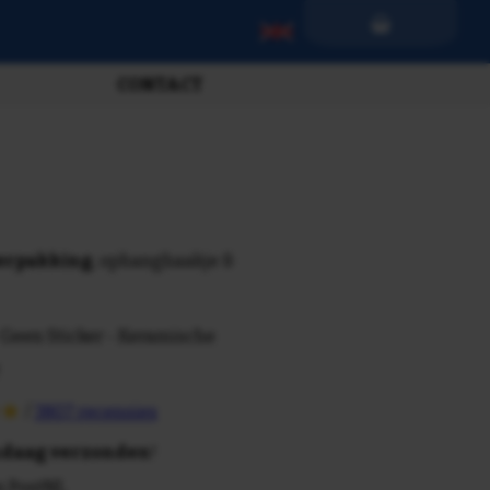
CONTACT
verpakking
, ophanghaakje &
 Geen Sticker - Keramische
/
3807 recensies
daag verzonden
!
n PostNL