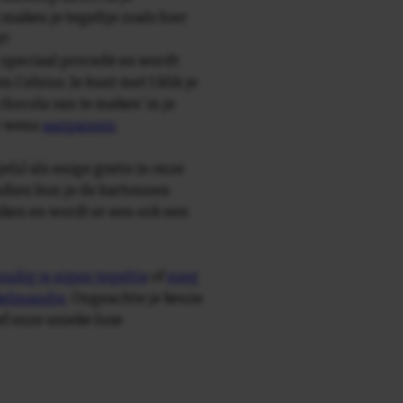
maken je tegeltje zoals hier
t!
speciaal procedé en wordt
Celsius. Je kunt met 1 klik je
 chocola van te maken' in je
r wens
aanpassen
.
e(s) als enige gratis in onze
ndien kun je de kartonnen
ken en wordt er een ook een
udig je eigen tegeltje
of
voeg
nkelmandje
. Ongeachte je keuze
ief onze unieke luxe