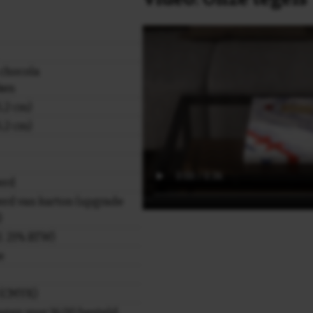
 chocola
ken
,2 cm)
,2 cm)
erd
rd van karton (upgrade
)
cl. 21% BTW)
e
r (CMYK)
gen voor 16.00 besteld,