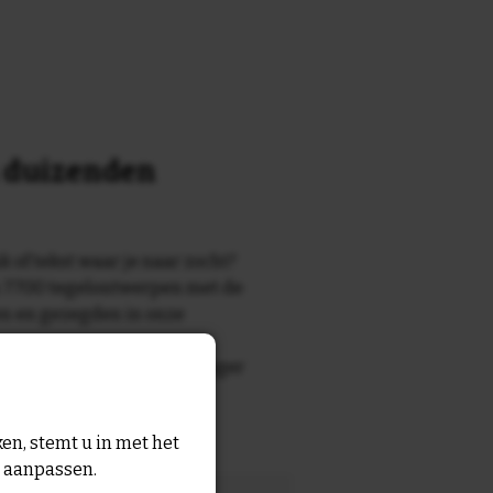
n duizenden
k of tekst waar je naar zocht?
 7700 tegelontwerpen met de
n en gezegden in onze
zegde die echt bij de ontvanger
tegel
met eigen tekst voor
en, stemt u in met het
n aanpassen.