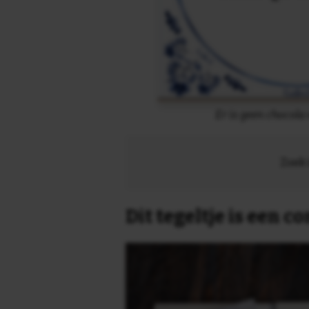
Er is geen chocola
Zoek 
Dit tegeltje is een 