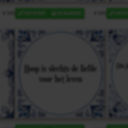
€ 9,95
€ 9,95
ONTWERP
IN MANDJE
ONTW