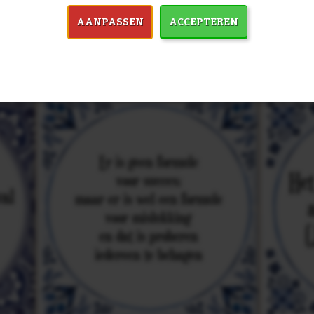
in 7759 spreuken:
Z
AANPASSEN
ACCEPTEREN
& mooiste spreuken: