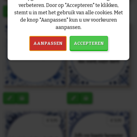
verbeteren. Door op "Accepteren" te klikken,
stemt u in met het gebruik van alle cookies. Met
de knop "Aanpassen" kun u uw voorkeuren
aanpassen.
AANPASSEN
ACCEPTEREN