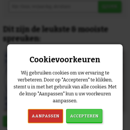
ZOEK
Dit zijn de leukste & mooiste
spreuken:
Cookievoorkeuren
Wij gebruiken cookies om uw ervaring te
verbeteren. Door op "Accepteren" te klikken,
stemt u in met het gebruik van alle cookies. Met
de knop "Aanpassen" kun u uw voorkeuren
aanpassen.
AANPASSEN
ACCEPTEREN