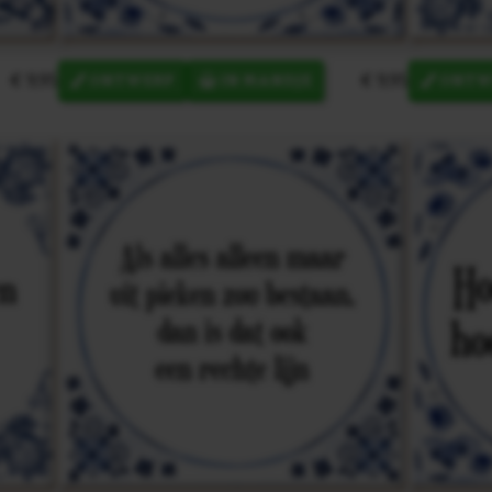
€ 9,95
€ 9,95
ONTWERP
IN MANDJE
ONTW