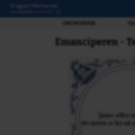
Vragen? Stel ze nu!
3808 beoordelingen
ONTWERPEN
TA
Emanciperen - Te