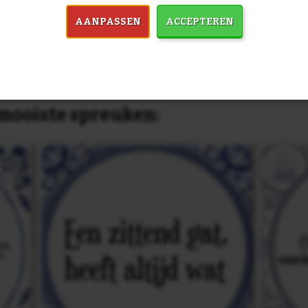
dezelfde prijs!
AANPASSEN
ACCEPTEREN
in 7759 spreuken:
Z
& mooiste spreuken: