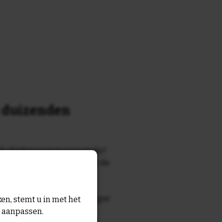
n duizenden
k of tekst waar je naar zocht?
 7700 tegelontwerpen met de
n en gezegden in onze
zegde die echt bij de ontvanger
en, stemt u in met het
tegel
met eigen tekst voor
n aanpassen.