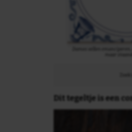
Dames willen emanciperen, 
maar staand
Zoek 
Dit tegeltje is een 