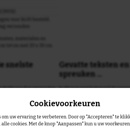
r (CMYK)
gen voor 16.00 besteld,
dag verzonden
maten, materialen en
cm tot en met 20 x 30 cm.
e snelste
Gevatte teksten e
spreuken ...
or 16:00 uur dan verzenden
Is dit nog niet helemaal de spreu
Geen probleem wij hebben ruim
Cookievoorkeuren
geltje de volgende werkdag
leukste spreuken, spreekwoorde
collectie.
Er is altijd wel een spreuk of ge
 om uw ervaring te verbeteren. Door op "Accepteren" te klikk
past, of anders
maak je je eigen 
 alle cookies. Met de knop "Aanpassen" kun u uw voorkeure