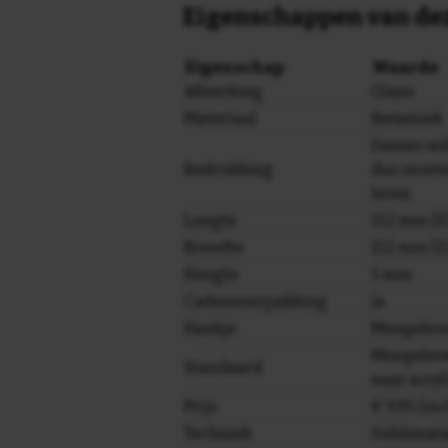
Eigenschappen van dez
Eigenschap
Waarde
Afwerking
Glans
Materiaal
Keramiek
Dames wil
Bedrukking
dus moete
leren
Lengte
152 mm (15
Breedte
152 mm (15
Hoogte
5 mm
Cadeauverpakking
Ja
Haakje
Meegelev
Meegeleve
Standaard
naar acryl
Prijs
€ 9,95 (in
Techniek
Sublimati