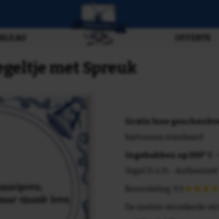
BLEAU
OFFERTE
geltje met Spreuk
Gratis luxe geschenk
kartonnen standaard
Ingebakken op 200° C
-
Tegel 15 x 15 - Authentiek!
Beoordeling: 9.3
De snelste verzekerde ve