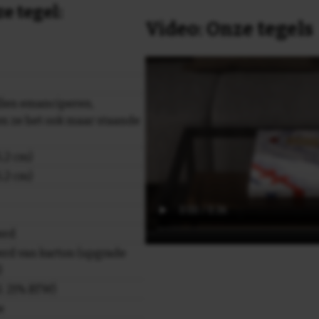
e tegel:
Video: Onze tegels
len emanciperen,
n ze het ook maar staande
,2 cm)
,2 cm)
erd
rd van karton (upgrade
)
cl. 21% BTW)
e