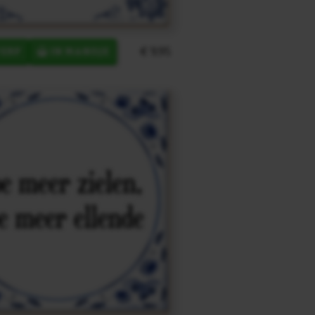
€ 9,95
ERP
IN MANDJE