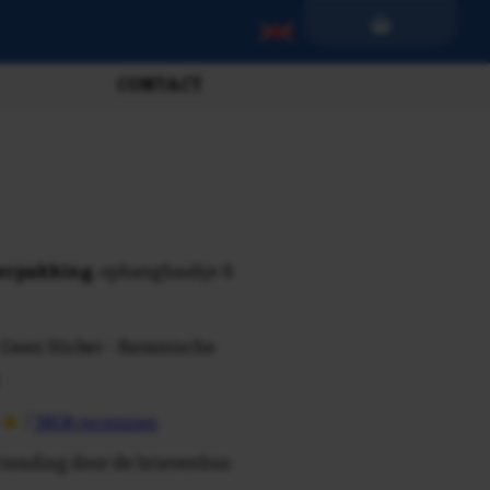
CONTACT
verpakking
, ophanghaakje &
 Geen Sticker - Keramische
/
3808 recensies
rzending door de brievenbus