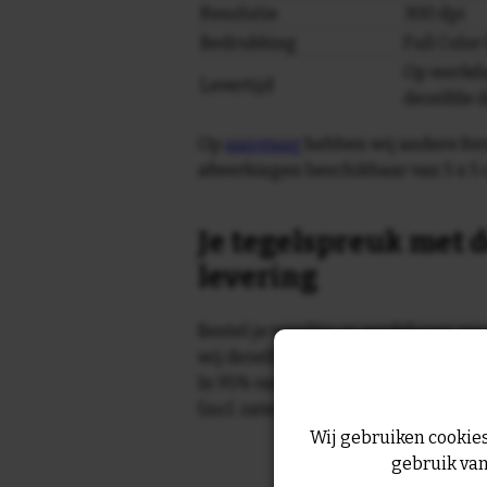
Resolutie
300 dpi
Bedrukking
Full Colo
Op werkda
Levertijd
dezelfde 
Op
aanvraag
hebben wij andere for
afwerkingen beschikbaar van 5 x 5 
Je tegelspreuk met d
levering
Bestel je tegeltje op werkdagen vo
wij dezelfde dag nog!
In 95% van de gevallen wordt je te
(incl. zaterdag) geleverd.
Wij gebruiken cookies
gebruik van