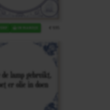
€ 9,95
ERP
IN MANDJE