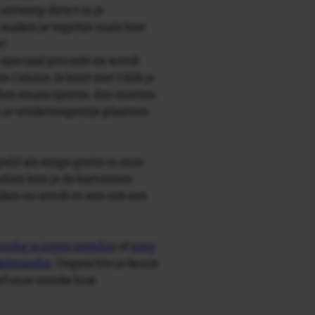
 ontwerp direct in je
maken je tegeltje zoals hier
t!
speciaal procedé en wordt
Celsius. Je kunt met 1 klik je
illen emanciperen, dus moeten
n je winkelwagentje plaatsen
e(s) als enige gratis in onze
ndien kun je de kartonnen
ken en wordt er een ook een
udig je eigen tegeltje
of
voeg
nkelmandje
. Ongeachte je keuze
ief onze unieke luxe