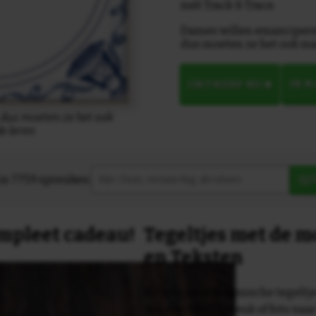
mét Track & Trace.
Dames willen emanciper
dus moeten ze het ook ma
ONTWERP NU
IN 
dus moeten ze het ook
e leren
in 7759 spreuken:
Z
compleet cadeau!
Tegeltjes met de 
en Teksten
Dit originele keramische tegeltje
van een tekst, spreuk of foto naa