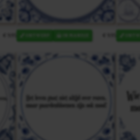
€ 9,95
€ 9,95
ONTWERP
IN MANDJE
ONTW