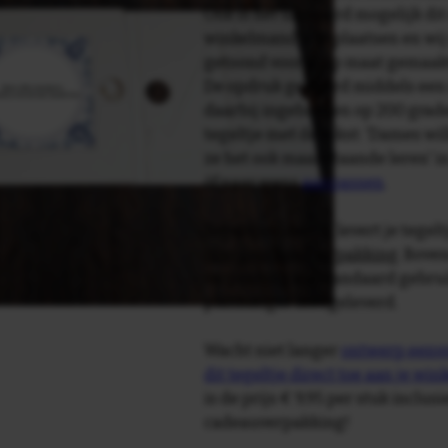
Ook is het uiteraard mogelijk dit
winkelmandje te plaatsen en wij 
getoond voor je op maat gemaak
De opdruk gebeurd middels een 
daarbij ingebakken op 200 graden 
tegeltje met de tekst: 'Dames w
ze het ook maar staande leren' i
òf naar wens
aanpassen
.
Tegelspreuken.nl levert je tegeltj
luxe geschenkverpakking
. Bove
verpakking als standaard gebrui
plakhanger meegeleverd.
Wacht niet langer
ontwerp eenvo
dit tegeltje direct toe aan je wi
is de prijs € 9,95 per stuk inclus
cadeauverpakking!