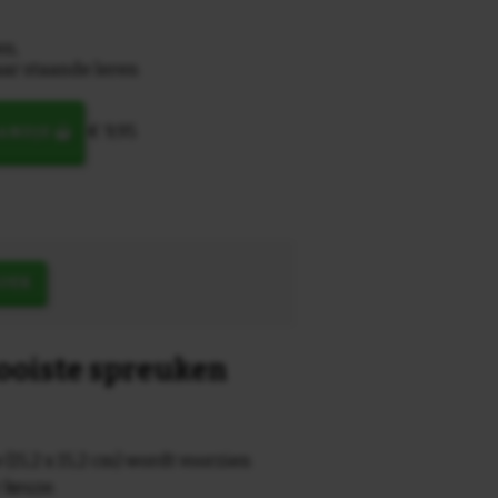
en,
ar staande leren
€ 9,95
MANDJE
OEK
mooiste spreuken
 (15,2 x 15,2 cm) wordt voorzien
r keuze.