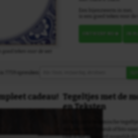
Een bijenzwerm in mei,
is een goed teken voor de
ONTWERP NU
IN 
n goed teken voor de wei
in 7759 spreuken:
Z
compleet cadeau!
Tegeltjes met de 
en Teksten
Dit originele keramische tegeltje
van een tekst, spreuk of foto naa
Ook is het uiteraard mogelijk dit