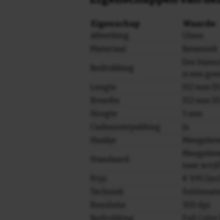
Eigenschap
Waarde
Afwerking
Glans
Materiaal
Keramiek
Een bijen
Bedrukking
is een goe
Lengte
152 mm (15
Breedte
152 mm (15
Hoogte
5 mm
Cadeauverpakking
Ja
Haakje
Meegelev
Meegeleve
Standaard
naar acryl
Prijs
€ 9,95 (in
Techniek
Sublimati
Resolutie
300 dpi
Bedrukking
Full Colo