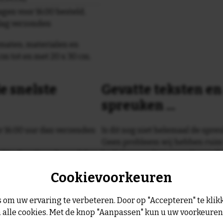
gen voor 16.00 besteld,
dag verzonden
maten, materialen en
cm tot en met 20 x 30 cm.
e snelste
Gevatte teksten e
spreuken ...
or 16:00 uur dan verzenden
Is dit nog niet helemaal de spreu
Geen probleem wij hebben ruim
geltje de volgende werkdag
leukste spreuken, spreekwoorde
collectie.
Cookievoorkeuren
Er is altijd wel een spreuk of ge
past, of anders
maak je je eigen 
 om uw ervaring te verbeteren. Door op "Accepteren" te klikk
dezelfde prijs!
 alle cookies. Met de knop "Aanpassen" kun u uw voorkeure