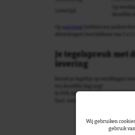
Op werkda
Levertijd
dezelfde 
Op
aanvraag
hebben wij andere for
afwerkingen beschikbaar van 5 x 5 
Je tegelspreuk met d
levering
Bestel je tegeltje op werkdagen vo
wij dezelfde dag nog!
In 95% van de gevallen wordt je te
(incl. zaterdag) geleverd.
Wij gebruiken cookies
gebruik van