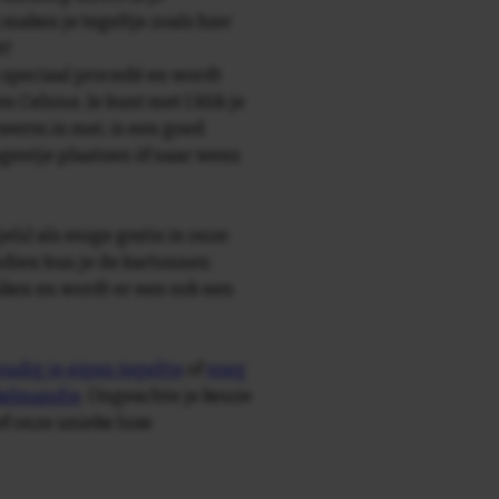
maken je tegeltje zoals hier
t!
speciaal procedé en wordt
Celsius. Je kunt met 1 klik je
zwerm in mei, is een goed
agentje plaatsen òf naar wens
e(s) als enige gratis in onze
ndien kun je de kartonnen
ken en wordt er een ook een
udig je eigen tegeltje
of
voeg
nkelmandje
. Ongeachte je keuze
ief onze unieke luxe