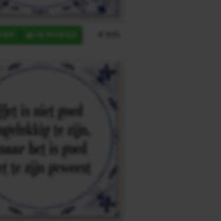
€ 9,95
ERP
IN MANDJE