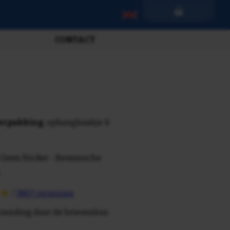
CONTACT
verpakking
, ophanghaakje &
 Geen Sticker - Keramische
/
3807 recensies
rzending door de brievenbus