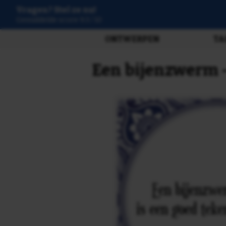
Vragen? Stel ze nu!
3807 beoordelingen
ONTWERPEN
TA
Een bijenzwerm -