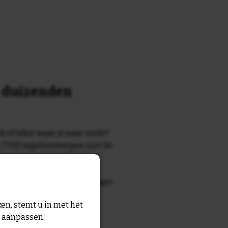
n duizenden
k of tekst waar je naar zocht?
 7700 tegelontwerpen met de
n en gezegden in onze
zegde die echt bij de ontvanger
tegel
met eigen tekst voor
en, stemt u in met het
n aanpassen.