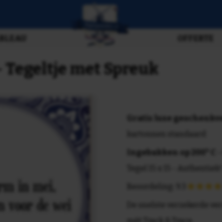
BLEAU
OFFERTE
 Tegeltje met Spreuk
Gratis luxe geschenk
kartonnen standaard
Ingebakken op 200° C
-
Tegel 15 x 15 - Authentiek!
Beoordeling: 9.3
De snelste verzekerde ve
mét Track & Trace.