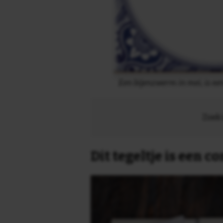
Een bijenzwerm in mei, is ee
Zoek 
Dit tegeltje is een 