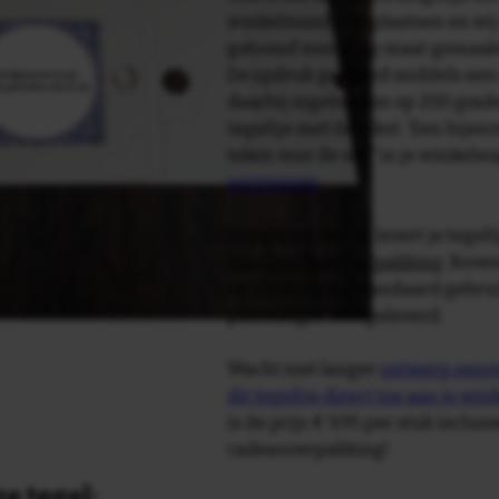
winkelmandje te plaatsen en wij 
getoond voor je op maat gemaak
De opdruk gebeurd middels een 
daarbij ingebakken op 200 graden 
tegeltje met de tekst: 'Een bijen
teken voor de wei' in je winkelw
aanpassen
.
Tegelspreuken.nl levert je tegeltj
luxe geschenkverpakking
. Bove
verpakking als standaard gebrui
plakhanger meegeleverd.
Wacht niet langer
ontwerp eenvo
dit tegeltje direct toe aan je wi
is de prijs € 9,95 per stuk inclus
cadeauverpakking!
e tegel: