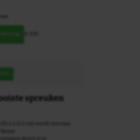
 wei
€ 9,95
MANDJE
OEK
mooiste spreuken
 (15,2 x 15,2 cm) wordt voorzien
r keuze.
 ontwerp direct in je