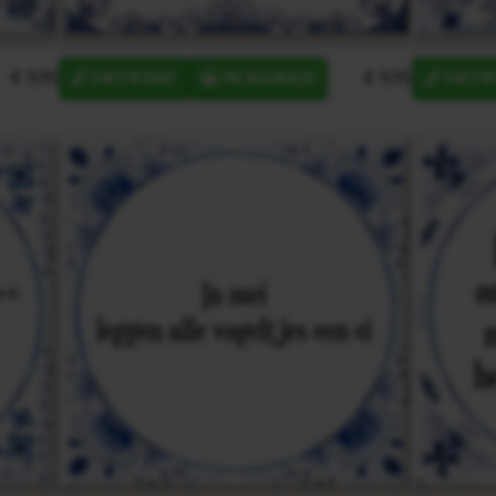
€ 9,95
€ 9,95
ONTWERP
IN MANDJE
ONTW