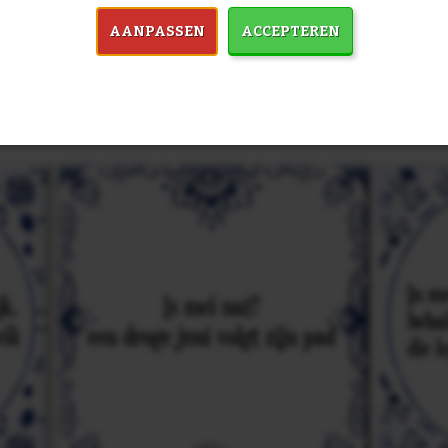
AANPASSEN
ACCEPTEREN
in 7759 spreuken:
Z
& mooiste spreuken: