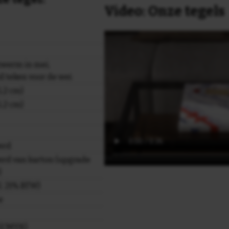
Video: Onze tegels
zwerm in mei,
d teken voor de wei
,2 cm)
,2 cm)
erd
rd van karton (upgrade
)
cl. 21% BTW)
e
r (CMYK)