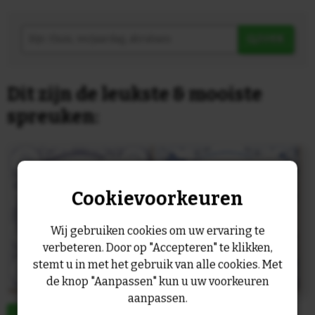
ZOEK
Dit zijn de leukste & mooiste
spreuken:
Cookievoorkeuren
Wij gebruiken cookies om uw ervaring te
verbeteren. Door op "Accepteren" te klikken,
stemt u in met het gebruik van alle cookies. Met
de knop "Aanpassen" kun u uw voorkeuren
aanpassen.