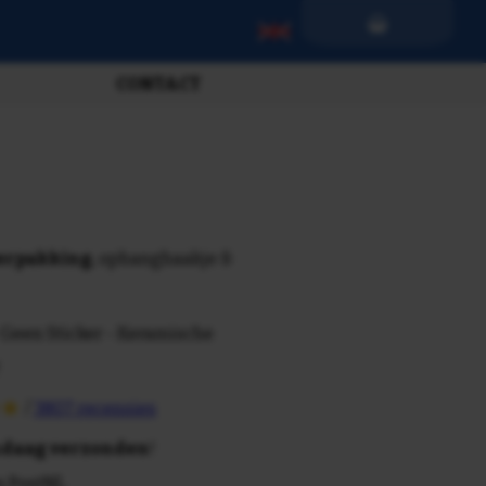
CONTACT
verpakking
, ophanghaakje &
 Geen Sticker - Keramische
/
3807 recensies
daag verzonden
!
n PostNL