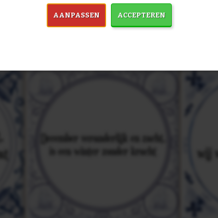
in 7759 spreuken:
Z
AANPASSEN
ACCEPTEREN
& mooiste spreuken: