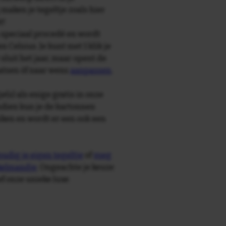
maken je tegeltje zoals hier
t!
speciaal procedé en wordt
Celsius. Je kunt met 1 klik je
sluit het jaar, maar opent de
aatsen òf naar wens
aanpassen
.
e(s) als enige gratis in onze
ndien kun je de kartonnen
ken en wordt er een ook een
udig je eigen tegeltje
of
voeg
nkelmandje
. Ongeachte je keuze
ief onze unieke luxe