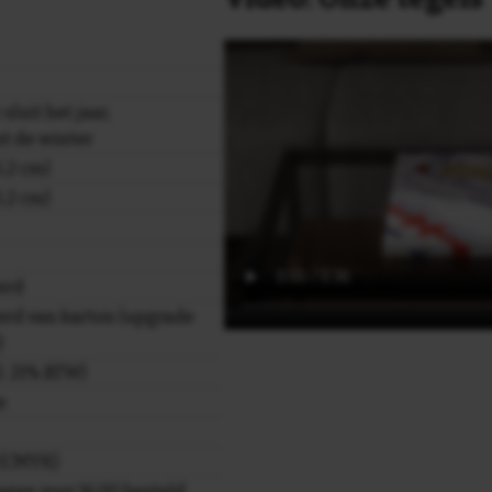
luit het jaar,
t de winter
,2 cm)
,2 cm)
erd
rd van karton (upgrade
)
cl. 21% BTW)
e
r (CMYK)
gen voor 16.00 besteld,