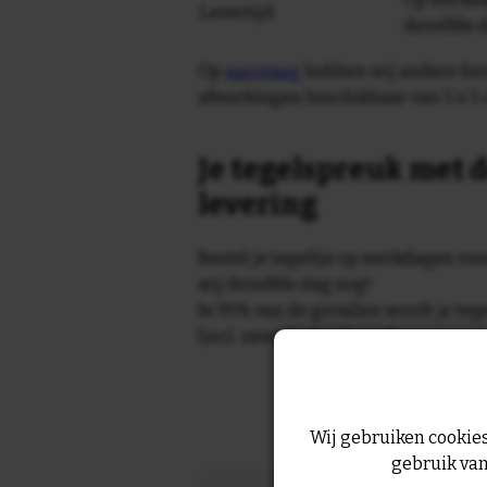
Levertijd
dezelfde 
Op
aanvraag
hebben wij andere for
afwerkingen beschikbaar van 5 x 5 
Je tegelspreuk met d
levering
Bestel je tegeltje op werkdagen vo
wij dezelfde dag nog!
In 95% van de gevallen wordt je te
(incl. zaterdag) geleverd.
Wij gebruiken cookies
gebruik van