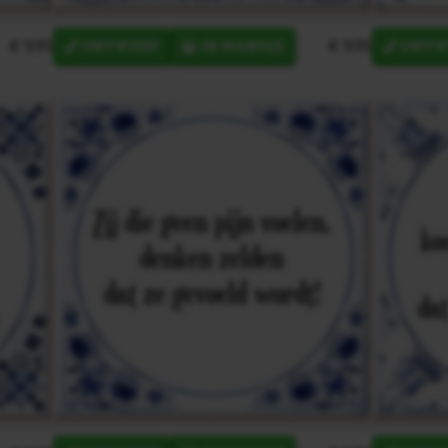
€ 9,95
€ 9,95
ONTWERP
IN MANDJE
ONTW