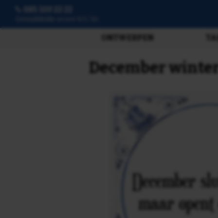
085 109 22 22
Gemiddelde score 9.3 / 10
ONTWERPEN
TA
December winter 