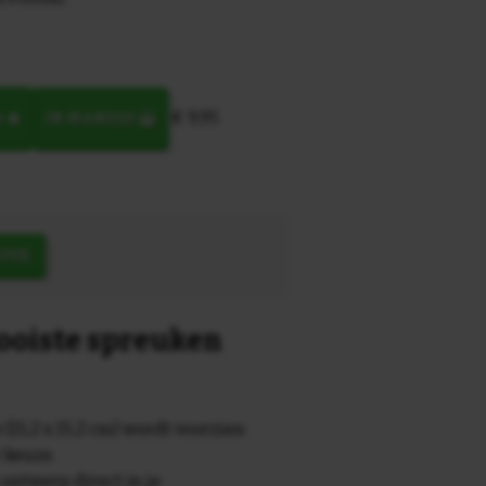
€ 9,95
N
IN MANDJE
OEK
mooiste spreuken
 (15,2 x 15,2 cm) wordt voorzien
r keuze.
 ontwerp direct in je