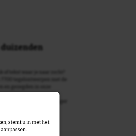
n duizenden
k of tekst waar je naar zocht?
 7700 tegelontwerpen met de
n en gezegden in onze
zegde die echt bij de ontvanger
tegel
met eigen tekst voor
en, stemt u in met het
n aanpassen.