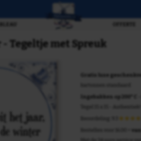
BLEAU
OFFERTE
- Tegeltje met Spreuk
Gratis luxe geschenk
kartonnen standaard
Ingebakken op 200° C
-
Tegel 15 x 15 - Authentiek!
Beoordeling: 9.3
Bestellen voor 16.00 =
van
Met de 24 uurs service va