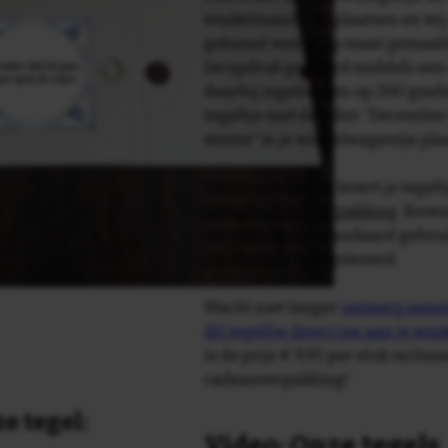
winkelmandje te plaatsen en wij 
getoond voor je op maat gemaak
De opdruk gebeurd middels een 
daarbij ingebakken op 200 graden 
tegeltje met de tekst: 'December 
winter' in je winkelwagentje pl
Tegelspreuken.nl levert je tegeltj
luxe geschenkverpakking
. Bove
verpakking als standaard gebrui
plakhanger meegeleverd.
Wacht niet langer
ontwerp eenvo
dit tegeltje direct toe aan je wi
is de prijs € 9,95 per stuk inclus
cadeauverpakking!
e tegel:
Video: Onze tegels