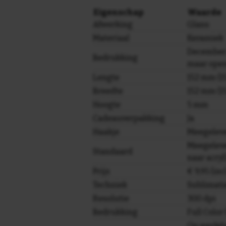
Eigenschap
Waarde
Afwerking
Glans
Materiaal
Keramiek
December s
Bedrukking
maar open
Lengte
152 mm (15
Breedte
152 mm (15
Hoogte
5 mm
Cadeauverpakking
Ja
Haakje
Meegelev
Meegeleve
Standaard
naar acryl
Prijs
€ 9,95 (in
Techniek
Sublimati
Resolutie
300 dpi
Bedrukking
Full Colo
Op werkda