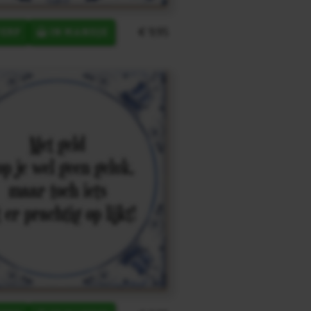
€ 9,95
ERP
IN MANDJE