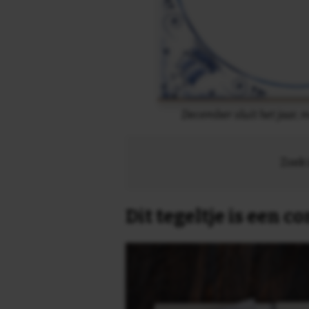
December sluit het jaar, 
Zoek 
Dit tegeltje is een 