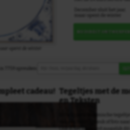
December sluit het jaar,
maar opent de winter
NU DIRECT ONTWERPE
maar opent de winter
in 7759 spreuken:
Z
compleet cadeau!
Tegeltjes met de 
en Teksten
Dit originele keramische tegeltje
van een tekst, spreuk of foto naa
Ook is het uiteraard mogelijk dit