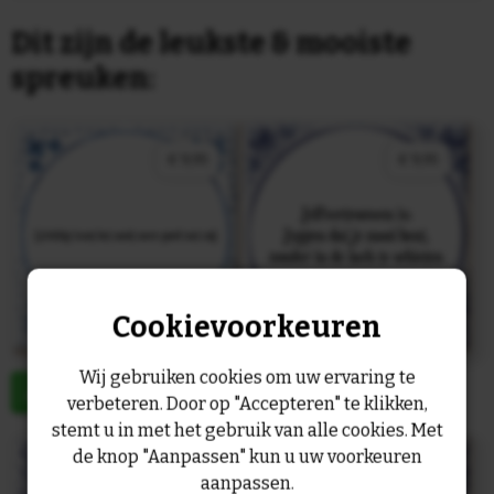
Dit zijn de leukste & mooiste
spreuken:
Cookievoorkeuren
Wij gebruiken cookies om uw ervaring te
verbeteren. Door op "Accepteren" te klikken,
stemt u in met het gebruik van alle cookies. Met
de knop "Aanpassen" kun u uw voorkeuren
aanpassen.