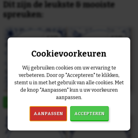
Dit zijn de leukste & mooiste
spreuken:
Cookievoorkeuren
Wij gebruiken cookies om uw ervaring te
verbeteren. Door op "Accepteren" te klikken,
stemt u in met het gebruik van alle cookies. Met
de knop "Aanpassen" kun u uw voorkeuren
aanpassen.
AANPASSEN
ACCEPTEREN