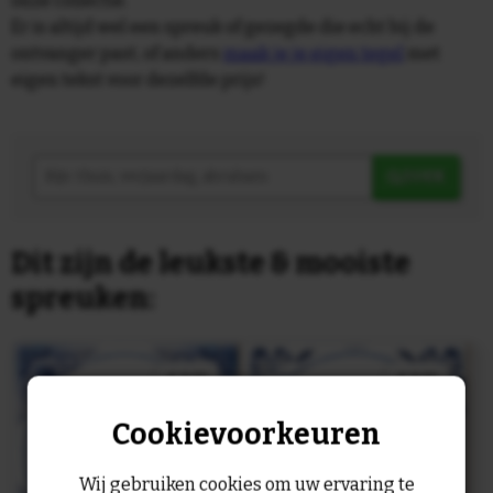
onze collectie.
Er is altijd wel een spreuk of gezegde die echt bij de
ontvanger past, of anders
maak je je eigen tegel
met
eigen tekst voor dezelfde prijs!
ZOEK
Dit zijn de leukste & mooiste
spreuken:
Cookievoorkeuren
Wij gebruiken cookies om uw ervaring te