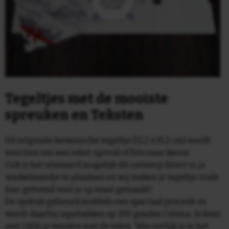
Tegeltjes met de mooiste
spreuken en Teksten
Dit originele keramische tegeltje (15,2 x 15,2 cm) wordt
voorzien van een tekst, spreuk of foto naar keuze.
Ook is het uiteraard mogelijk dit ontwerp direct in je
winkelmandje te plaatsen en wij maken je tegeltje zoals
hier getoond voor je op maat gemaakt!
De opdruk gebeurd middels een speciaal procedé en
wordt daarbij ingebakken op 200 graden Celsius. Je kunt
met 1 klik je tegeltje met de tekst: 'Wie eerlijk is in het