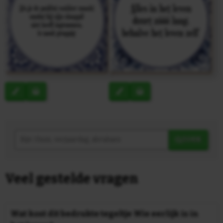
ZOEK
Veel gestelde vragen
Wat kost dit bedrukte tegeltje Wie eerlijk is in