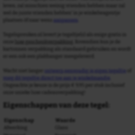
leven, zal misschien weinig vrienden hebben maar zal
wel de juiste vrienden hebben' in je winkelwagentje
plaatsen òf naar wens
aanpassen
.
Tegelspreuken.nl levert je tegeltje(s) als enige gratis in
onze
luxe geschenkverpakking
. Bovendien kun je de
kartonnen verpakking als standaard gebruiken en wordt
er een ook een plakhanger meegeleverd.
Wacht niet langer
ontwerp eenvoudig je eigen tegeltje
of
voeg dit tegeltje direct toe aan je winkelmandje
.
Ongeachte je keuze is de prijs € 9,95 per stuk inclusief
onze unieke luxe cadeauverpakking!
Eigenschappen van deze tegel:
Eigenschap
Waarde
Afwerking
Glans