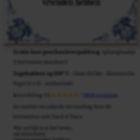
Gratis luxe geschenkverpakking
, ophanghaakje
& kartonnen standaard
Ingebakken op 200° C
- Geen Sticker - Keramische
Tegel 15 x 15 - Authentiek!
Beoordeling: 9.3
/
3808 recensies
De snelste verzekerde verzending door de
brievenbus mét Track & Trace.
Wie eerlijk is in het leven,
zal misschien
weinig vrienden hebben