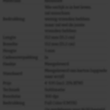
Materiaal
Keramiek
Wie eerlijk is in het leven,
zal misschien
Bedrukking
weinig vrienden hebben
maar zal wel de juiste
vrienden hebben
Lengte
152 mm (15,2 cm)
Breedte
152 mm (15,2 cm)
Hoogte
5 mm
Cadeauverpakking
Ja
Haakje
Meegeleverd
Meegeleverd van karton (upgrade
Standaard
naar acryl)
Prijs
€ 9,95 (incl. 21% BTW)
Techniek
Sublimatie
Resolutie
300 dpi
Bedrukking
Full Color (CMYK)
Op werkdagen voor 16.00 besteld,