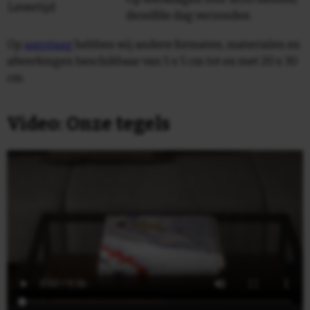
Levertijd
dezelfde dag verzonden
Op
aanvraag
hebben wij andere formaten, materialen en
afwerkingen beschikbaar van 5 x 5 cm tot en met 20 x 30
cm.
Video: Onze tegels