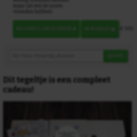
maar zal wel de juiste
vrienden hebben
€ 9,95
NU DIRECT ONTWERPEN
IN MANDJE
ZOEK
Dit tegeltje is een compleet
cadeau!