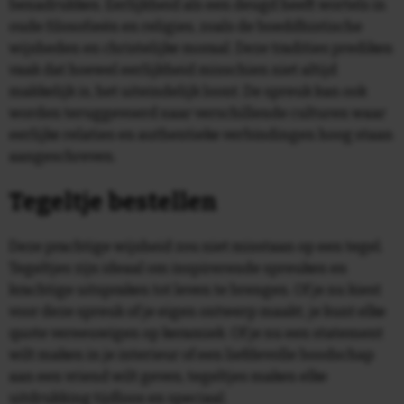
benadrukken. Eerlijkheid als een deugd heeft wortels in
oude filosofieën en religies, zoals de boeddhistische
wijsheden en christelijke moraal. Deze tradities prediken
vaak dat hoewel eerlijkheid misschien niet altijd
makkelijk is, het uiteindelijk loont. De spreuk kan ook
worden teruggevoerd naar verschillende culturen waar
eerlijke relaties en authentieke verbindingen hoog staan
aangeschreven.
Tegeltje bestellen
Deze prachtige wijsheid zou niet misstaan op een tegel.
Tegeltjes zijn ideaal om inspirerende spreuken en
krachtige uitspraken tot leven te brengen. Of je nu kiest
voor deze spreuk of je eigen ontwerp maakt, je kunt elke
quote vereeuwigen op keramiek. Of je nu een statement
wilt maken in je interieur of een liefdevolle boodschap
aan een vriend wilt geven, tegeltjes maken elke
uitdrukking tijdloos en speciaal.