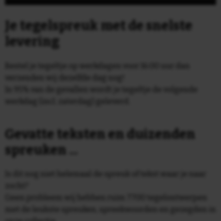
Je tegelspreuk met de snelste
levering
Bestel je tegeltje op werkdagen voor 16:00 uur dan
verzenden wij dezelfde dag nog!
In 95% van de gevallen wordt je tegeltje de volgende
werkdag (incl. zaterdag) geleverd.
Gevatte teksten en duizenden
spreuken ...
Is dit nog niet helemaal de spreuk of tekst waar je naar
zocht?
Geen probleem wij hebben ruim 7700 tegelontwerpen
met de leukste spreuken, spreekwoorden en gezegden in