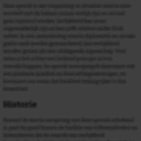
Deze spreuk is van toepassing in situaties waarin men
worstelt met de balans tussen eerlijk zijn en sociaal
geaccepteerd worden. Eerlijkheid kan soms
ongemakkelijk zijn en kan zelfs relaties onder druk
zetten. In een samenleving waarin diplomatie en sociale
gratie vaak worden gewaardeerd, kan eerlijkheid
worden gezien als een uitdagende eigenschap. Voor
velen is het echter een leidend principe in hun
vriendschappen. De spreuk weerspiegelt daarnaast ook
een positieve mindset en doorzettingsvermogen, en
herinnert ons eraan dat kwaliteit belangrijker is dan
kwantiteit.
Historie
Hoewel de exacte oorsprong van deze spreuk onbekend
is, past hij goed binnen de traditie van volkswijsheden en
levenslessen die de waarde van eerlijkheid