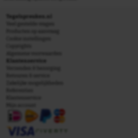
Tegelspreuken.nl
Veel gestelde vragen
Producten op aanvraag
Cookie instellingen
Copyrights
Algemene voorwaarden
Klantenservice
Verzenden & bezorging
Retouren & service
Zakelijke mogelijkheden
Referenties
Klantenservice
Mijn account