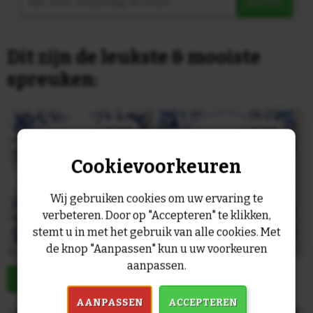
ZOEK
Dit zijn de leukste & mooiste
spreuken:
Cookievoorkeuren
Wij gebruiken cookies om uw ervaring te
verbeteren. Door op "Accepteren" te klikken,
stemt u in met het gebruik van alle cookies. Met
de knop "Aanpassen" kun u uw voorkeuren
aanpassen.
AANPASSEN
ACCEPTEREN