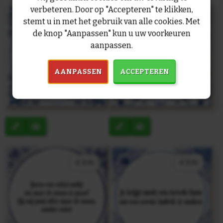
verbeteren. Door op "Accepteren" te klikken,
stemt u in met het gebruik van alle cookies. Met
de knop "Aanpassen" kun u uw voorkeuren
aanpassen.
AANPASSEN
ACCEPTEREN