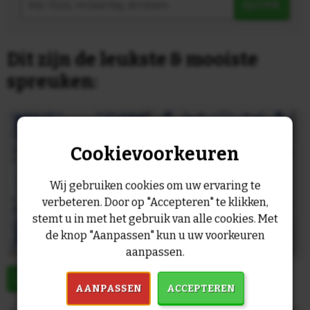
ZOEK
Dit zijn de leukste & mooiste
spreuken:
Cookievoorkeuren
Wij gebruiken cookies om uw ervaring te
verbeteren. Door op "Accepteren" te klikken,
stemt u in met het gebruik van alle cookies. Met
de knop "Aanpassen" kun u uw voorkeuren
aanpassen.
AANPASSEN
ACCEPTEREN