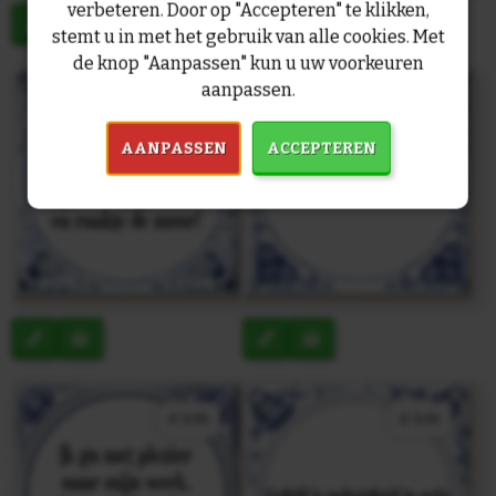
verbeteren. Door op "Accepteren" te klikken,
stemt u in met het gebruik van alle cookies. Met
de knop "Aanpassen" kun u uw voorkeuren
aanpassen.
AANPASSEN
ACCEPTEREN