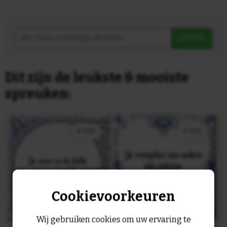
ZOEK
Dit zijn de leukste & mooiste
spreuken:
Cookievoorkeuren
Wij gebruiken cookies om uw ervaring te