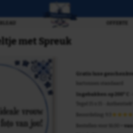
BLEAU
OFFERTE
eltje met Spreuk
Gratis luxe geschenk
kartonnen standaard
Ingebakken op 200° C
-
Tegel 15 x 15 - Authentiek!
Beoordeling: 9.3
Bestellen voor 16.00 =
van