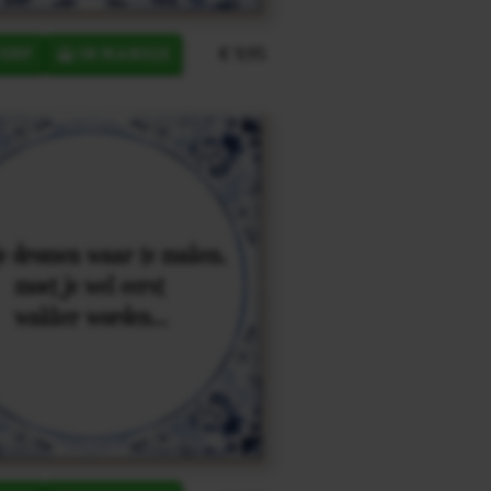
€ 9,95
ERP
IN MANDJE