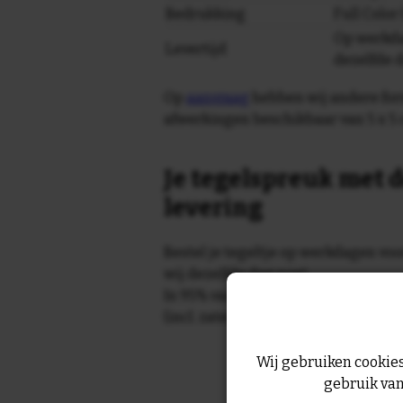
Bedrukking
Full Colo
Op werkda
Levertijd
dezelfde 
Op
aanvraag
hebben wij andere for
afwerkingen beschikbaar van 5 x 5 
Je tegelspreuk met d
levering
Bestel je tegeltje op werkdagen vo
wij dezelfde dag nog!
In 95% van de gevallen wordt je te
(incl. zaterdag) geleverd.
Wij gebruiken cookies
gebruik van