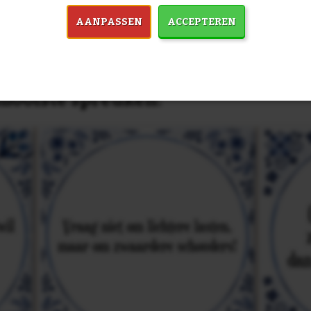
AANPASSEN
ACCEPTEREN
in 7759 spreuken:
Z
& mooiste spreuken: