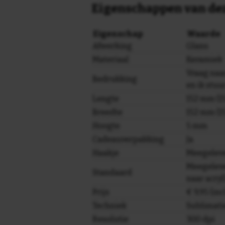
Eigenschappen van dez
Eigenschap
Waarde
Afwerking
Glans
Materiaal
Keramiek
Vraag naa
Bedrukking
en ik stuu
Lengte
152 mm (15
Breedte
152 mm (15
Hoogte
5 mm
Cadeauverpakking
Ja
Haakje
Meegelev
Meegeleve
Standaard
naar acryl
Prijs
€ 9,95 (in
Techniek
Sublimati
Resolutie
300 dpi