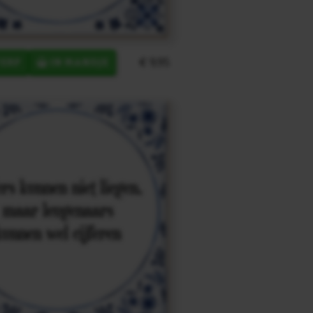
€ 9,95
ERP
IN MANDJE