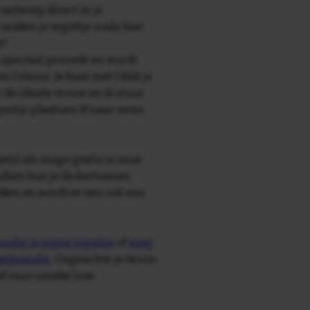
 ontwerp direct in je
maken je tegeltje zoals hier
t!
speciaal procedé en wordt
Celsius. Je kunt met 1 klik je
r de ideale vrouw en ik stuur
agentje plaatsen òf naar wens
e(s) als enige gratis in onze
ndien kun je de kartonnen
ken en wordt er een ook een
udig je eigen tegeltje
of
voeg
nkelmandje
. Ongeachte je keuze
ief onze unieke luxe