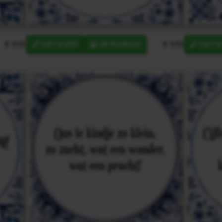
€ 9,95
€ 9,95
ONTWERP
IN MANDJE
ONTW