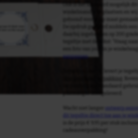
Ook is het uiteraard mogelijk dit
winkelmandje te plaatsen en wij 
getoond voor je op maat gemaak
De opdruk gebeurd middels een 
daarbij ingebakken op 200 graden 
tegeltje met de tekst: 'Vraag naa
een foto van jou!' in je winkelw
aanpassen
.
Tegelspreuken.nl levert je tegeltj
luxe geschenkverpakking
. Bove
verpakking als standaard gebrui
plakhanger meegeleverd.
Wacht niet langer
ontwerp eenvo
dit tegeltje direct toe aan je wi
is de prijs € 9,95 per stuk inclus
cadeauverpakking!