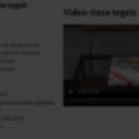
e tegel:
Video: Onze tegels
r de ideale vrouw
r een foto van jou!
,2 cm)
,2 cm)
erd
rd van karton (upgrade
)
cl. 21% BTW)
e