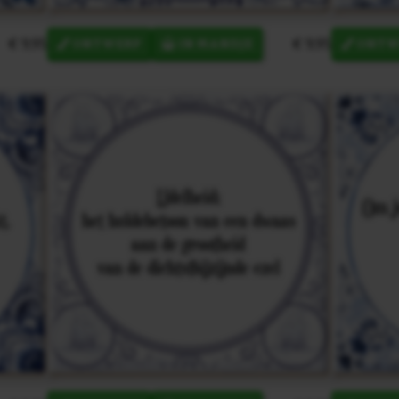
€ 9,95
€ 9,95
ONTWERP
IN MANDJE
ONTW