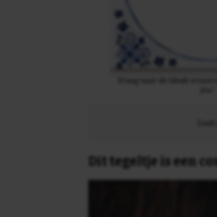
Vraag naar de ideale vrouw e
jou!
Zoek 
Dit tegeltje is een 