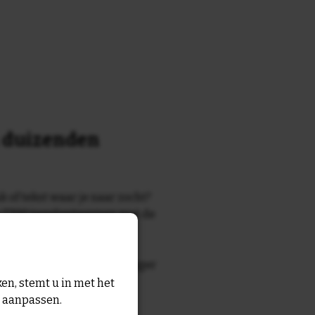
n duizenden
k of tekst waar je naar zocht?
 7700 tegelontwerpen met de
n en gezegden in onze
zegde die echt bij de ontvanger
tegel
met eigen tekst voor
en, stemt u in met het
n aanpassen.