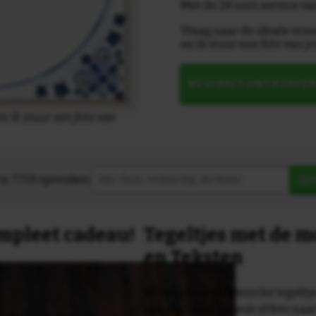
Met de 24 uurs service va
Vraag naar de ideale vro
en ik stuur een foto van jo
NU DIRECT ONTWERPE
n ik stuur een foto van
in 7759 spreuken:
Z
compleet cadeau!
Tegeltjes met de 
en Teksten
Dit originele keramische tegeltje
van een tekst, spreuk of foto naa