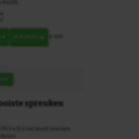
n PostNL
uw
u!
€ 9,95
N
IN MANDJE
OEK
mooiste spreuken
 (15,2 x 15,2 cm) wordt voorzien
r keuze.