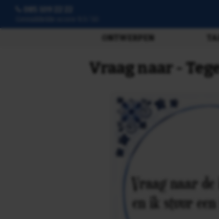
085 109 22 22
3807 beoordelingen
ONTWERPEN
TA
Vraag naar - Teg