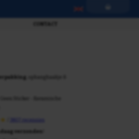
CONTACT
verpakking
, ophanghaakje &
 Geen Sticker - Keramische
/
3807 recensies
daag verzonden
!