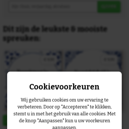
ZOEK
Dit zijn de leukste & mooiste
spreuken:
Cookievoorkeuren
Wij gebruiken cookies om uw ervaring te
verbeteren. Door op "Accepteren" te klikken,
stemt u in met het gebruik van alle cookies. Met
de knop "Aanpassen" kun u uw voorkeuren
aanpassen.