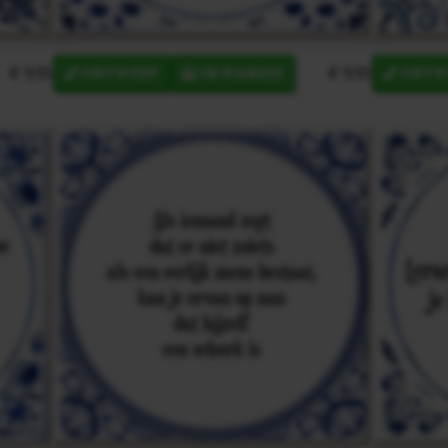
€ 9,95
€ 9,95
ONTWERP
IN MANDJE
ONTW