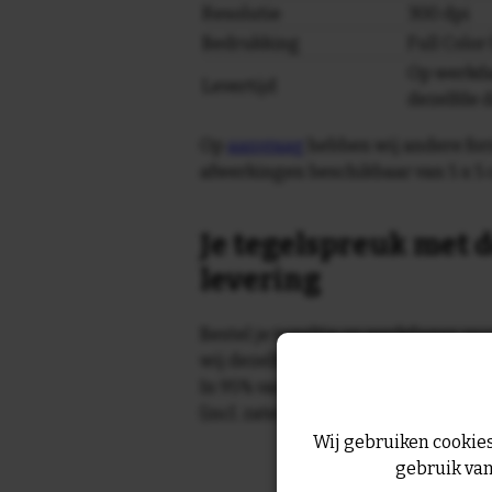
Resolutie
300 dpi
Bedrukking
Full Colo
Op werkda
Levertijd
dezelfde 
Op
aanvraag
hebben wij andere for
afwerkingen beschikbaar van 5 x 5 
Je tegelspreuk met d
levering
Bestel je tegeltje op werkdagen vo
wij dezelfde dag nog!
In 95% van de gevallen wordt je te
(incl. zaterdag) geleverd.
Wij gebruiken cookies
gebruik van