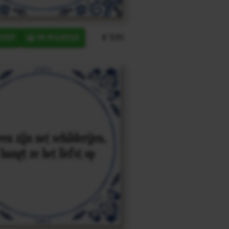
€ 9,95
ERP
IN MANDJE