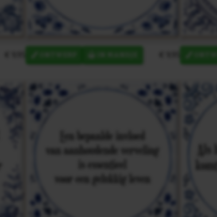
€ 9,95
€ 9,95
ONTWERP
IN MANDJE
ONTW