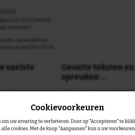
r (CMYK)
gen voor 16.00 besteld,
dag verzonden
maten, materialen en
cm tot en met 20 x 30 cm.
e snelste
Gevatte teksten e
spreuken ...
or 16:00 uur dan verzenden
Is dit nog niet helemaal de spreu
Geen probleem wij hebben ruim
Cookievoorkeuren
geltje de volgende werkdag
leukste spreuken, spreekwoorde
collectie.
Er is altijd wel een spreuk of ge
 om uw ervaring te verbeteren. Door op "Accepteren" te klikk
past, of anders
maak je je eigen 
 alle cookies. Met de knop "Aanpassen" kun u uw voorkeure