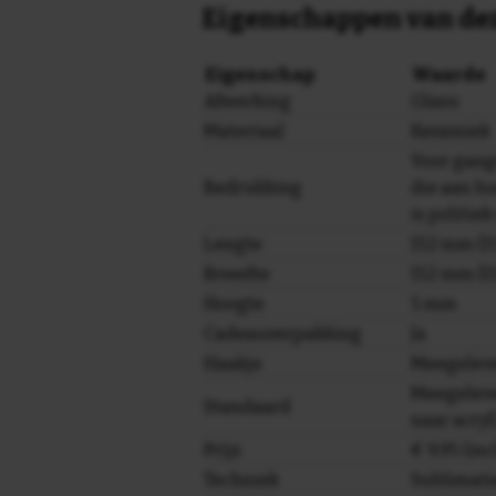
Eigenschappen van dez
Eigenschap
Waarde
Afwerking
Glans
Materiaal
Keramiek
Voor gang
Bedrukking
die aan h
is politie
Lengte
152 mm (15
Breedte
152 mm (15
Hoogte
5 mm
Cadeauverpakking
Ja
Haakje
Meegelev
Meegeleve
Standaard
naar acryl
Prijs
€ 9,95 (in
Techniek
Sublimati