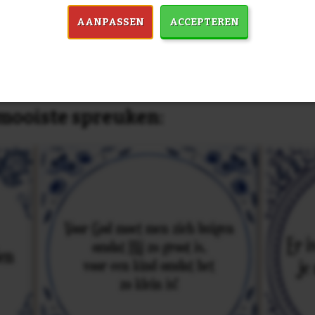
dezelfde prijs!
AANPASSEN
ACCEPTEREN
in 7759 spreuken:
Z
& mooiste spreuken: