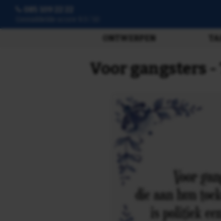
085 109 22 22
3807 beoordelingen
ONTWERPEN
TA
Voor gangsters -