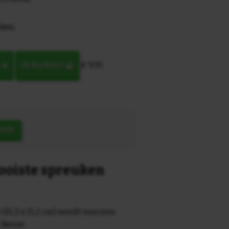
ken,
€ 9,95
N
IN MANDJE
OEK
mooiste spreuken
 (15,2 x 15,2 cm) wordt voorzien
r keuze.