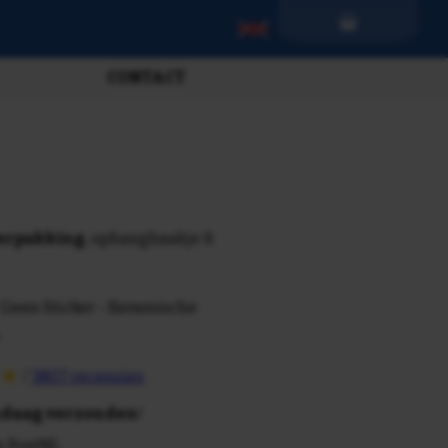
CONTACT
verpakking
, ophanghaakje &
 Geen Sticker - Keramische
/
3807 recensies
daag verzonden
!
n PostNL