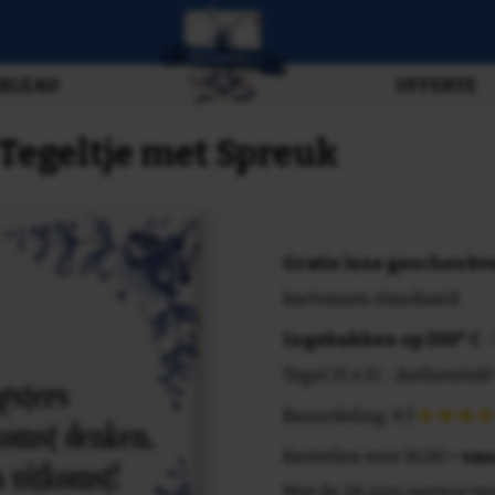
BLEAU
OFFERTE
 Tegeltje met Spreuk
Gratis luxe geschenk
kartonnen standaard
Ingebakken op 200° C
-
Tegel 15 x 15 - Authentiek!
Beoordeling: 9.3
Bestellen voor 16.00 =
van
Met de 24 uurs service va