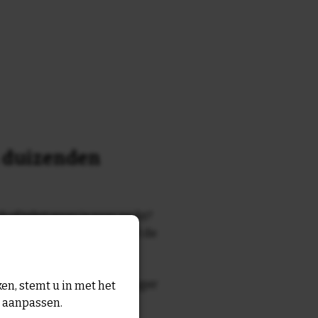
n duizenden
k of tekst waar je naar zocht?
 7700 tegelontwerpen met de
n en gezegden in onze
zegde die echt bij de ontvanger
en, stemt u in met het
tegel
met eigen tekst voor
n aanpassen.