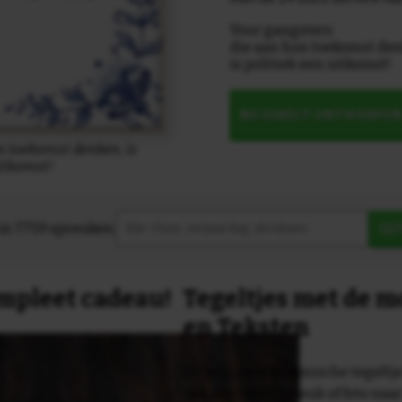
Voor gangsters
die aan hun toekomst den
is politiek een uitkomst!
NU DIRECT ONTWERPE
n toekomst denken, is
uitkomst!
in 7759 spreuken:
Z
compleet cadeau!
Tegeltjes met de 
en Teksten
Dit originele keramische tegeltje
van een tekst, spreuk of foto naa