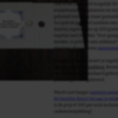
Ook is het uiteraard mogelijk dit
winkelmandje te plaatsen en wij 
getoond voor je op maat gemaak
De opdruk gebeurd middels een 
daarbij ingebakken op 200 graden 
tegeltje met de tekst: 'Voor gan
denken, is politiek een uitkomst!
plaatsen òf naar wens
aanpasse
Tegelspreuken.nl levert je tegeltj
luxe geschenkverpakking
. Bove
verpakking als standaard gebrui
plakhanger meegeleverd.
Wacht niet langer
ontwerp eenvo
dit tegeltje direct toe aan je wi
is de prijs € 9,95 per stuk inclus
cadeauverpakking!