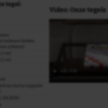
e tegel:
Video: Onze tegels
sters
un toekomst denken,
k een uitkomst!
,2 cm)
,2 cm)
erd
rd van karton (upgrade
)
cl. 21% BTW)
e