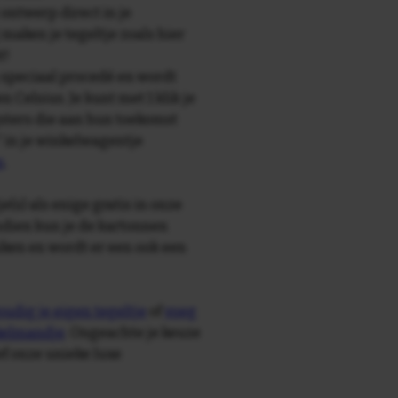
 ontwerp direct in je
maken je tegeltje zoals hier
t!
speciaal procedé en wordt
Celsius. Je kunt met 1 klik je
gsters die aan hun toekomst
' in je winkelwagentje
n
.
e(s) als enige gratis in onze
ndien kun je de kartonnen
ken en wordt er een ook een
udig je eigen tegeltje
of
voeg
nkelmandje
. Ongeachte je keuze
ief onze unieke luxe