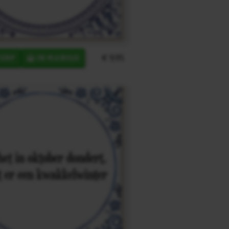
€ 9,95
ERP
IN MANDJE