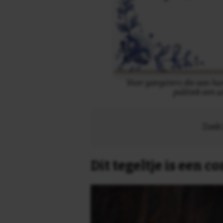
Voor gangsters die aan hu
politiek een 
Zoek 
Dit tegeltje is een 