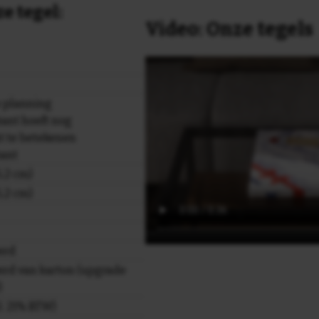
e tegel:
Video: Onze tegels
 planning
kant hoeft nog
t te betekenen
kant
,2 cm)
,2 cm)
erd
rd van karton (upgrade
)
cl. 21% BTW)