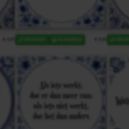
€ 9,95
€ 9,95
ONTWERP
IN MANDJE
ONTW