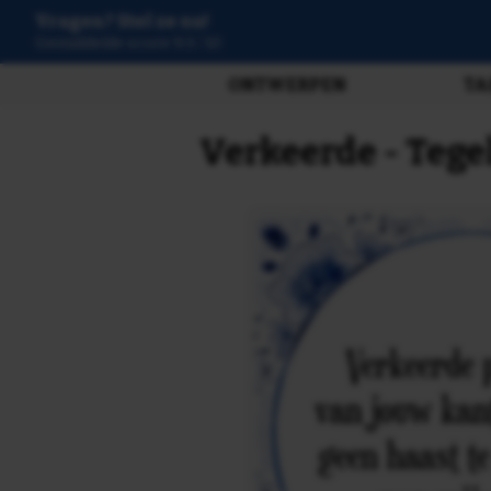
Vragen? Stel ze nu!
3807 beoordelingen
ONTWERPEN
TA
Verkeerde - Tege