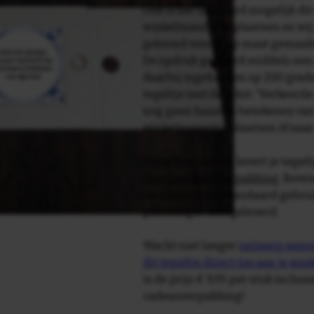
Ook is het uiteraard mogelijk dit
winkelmandje te plaatsen en wij 
getoond voor je op maat gemaak
De opdruk gebeurd middels een 
daarbij ingebakken op 200 graden 
tegeltje met de tekst: 'Verkeerd
nog geen haast te betekenen van 
winkelwagentje plaatsen òf naa
Tegelspreuken.nl levert je tegeltj
luxe geschenkverpakking
. Bove
verpakking als standaard gebrui
plakhanger meegeleverd.
Wacht niet langer
ontwerp eenvo
dit tegeltje direct toe aan je wi
is de prijs € 9,95 per stuk inclus
cadeauverpakking!