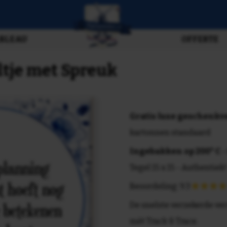
BLEAU
OFFERTE
ltje met Spreuk
Gratis luxe geschenk
kartonnen standaard
Ingebakken op 200° C
-
Tegel 15 x 15 - Authentiek!
Beoordeling: 9.3
De snelste verzekerde ve
mét Track & Trace.