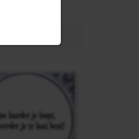
tegel
met eigen tekst voor
OEK