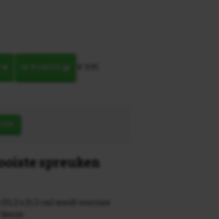
€ 9,95
N
IN MANDJE
OEK
mooiste spreuken
 (15,2 x 15,2 cm) wordt voorzien
r keuze.