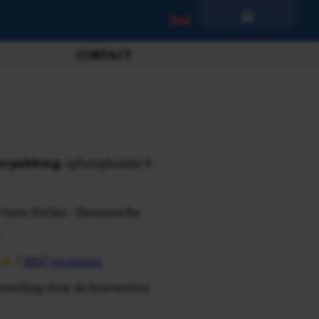
CONTACT
verpakking
, ophanghaakje &
 Geen Sticker - Keramische
/
3807 recensies
rzending door de brievenbus