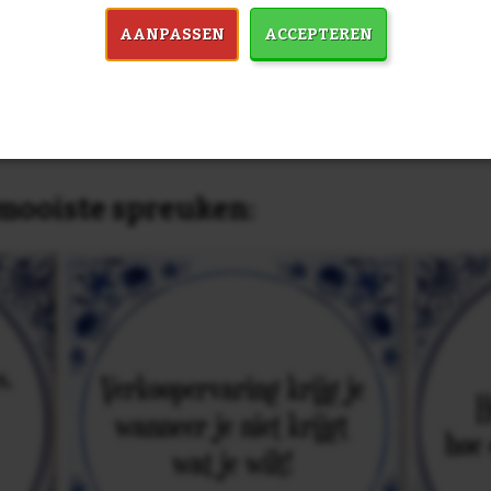
past, of anders
maak je je eigen 
dezelfde prijs!
AANPASSEN
ACCEPTEREN
in 7759 spreuken:
Z
& mooiste spreuken: