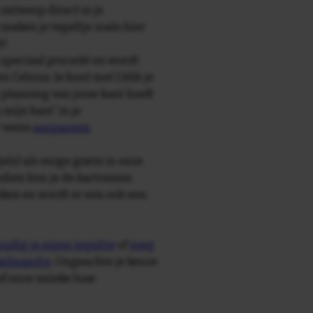
 ontwerp direct in je
maken je tegeltje zoals hier
t!
speciaal procedé en wordt
Celsius. Je kunt met 1 klik je
e planning van jouw kant hoeft
mijn kant' in je
r wens
aanpassen
.
e(s) als enige gratis in onze
ndien kun je de kartonnen
ken en wordt er een ook een
udig je eigen tegeltje
of
voeg
nkelmandje
. Ongeachte je keuze
ief onze unieke luxe