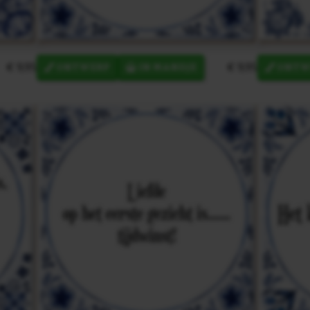
€ 9,95
€ 9,95
ONTWERP
IN MANDJE
ONTW