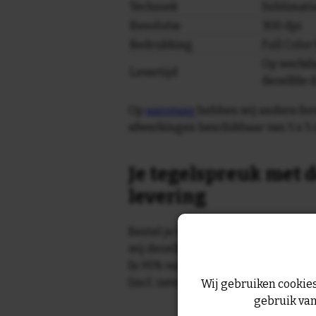
Techniek
Sublimati
Resolutie
300 dpi
Bedrukking
Full Colo
Op werkda
Levertijd
dezelfde 
Op
aanvraag
hebben wij andere for
afwerkingen beschikbaar van 5 x 5 
Je tegelspreuk met d
levering
Bestel je tegeltje op werkdagen vo
wij dezelfde dag nog!
In 95% van de gevallen wordt je te
(incl. zaterdag) geleverd.
Wij gebruiken cookies
gebruik van