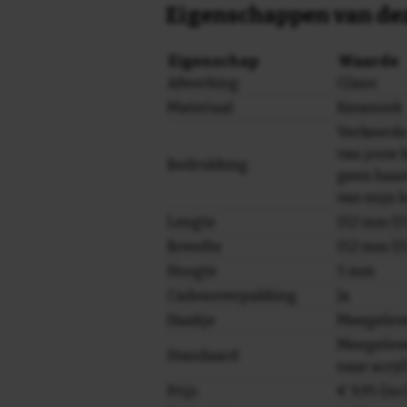
Eigenschappen van dez
Eigenschap
Waarde
Afwerking
Glans
Materiaal
Keramiek
Verkeerde
van jouw 
Bedrukking
geen haas
van mijn 
Lengte
152 mm (15
Breedte
152 mm (15
Hoogte
5 mm
Cadeauverpakking
Ja
Haakje
Meegelev
Meegeleve
Standaard
naar acryl
Prijs
€ 9,95 (in