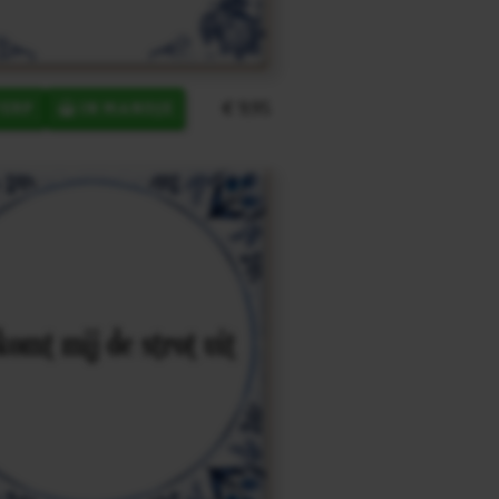
€ 9,95
ERP
IN MANDJE