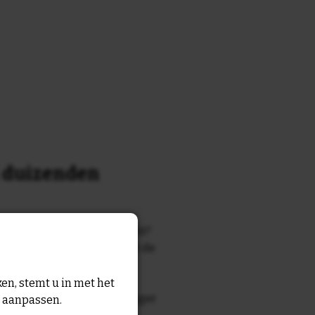
n duizenden
k of tekst waar je naar zocht?
 7700 tegelontwerpen met de
n en gezegden in onze
en, stemt u in met het
zegde die echt bij de ontvanger
n aanpassen.