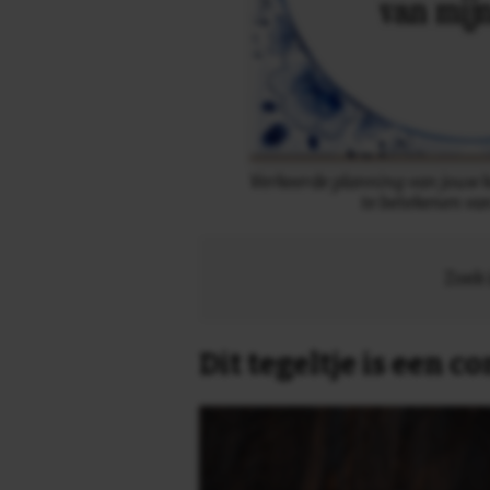
Verkeerde planning van jouw k
te betekenen va
Zoek 
Dit tegeltje is een 