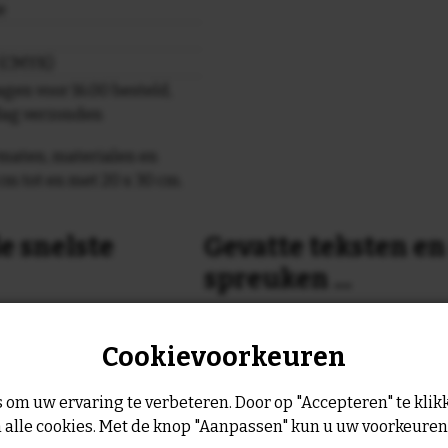
e
r (CMYK)
gen voor 16.00 besteld,
dag verzonden
maten, materialen en
cm tot en met 20 x 30 cm.
e snelste
Gevatte teksten e
spreuken ...
or 16:00 uur dan verzenden
Is dit nog niet helemaal de spreu
Cookievoorkeuren
Geen probleem wij hebben ruim
geltje de volgende werkdag
leukste spreuken, spreekwoorde
collectie.
 om uw ervaring te verbeteren. Door op "Accepteren" te klikk
Er is altijd wel een spreuk of ge
 alle cookies. Met de knop "Aanpassen" kun u uw voorkeure