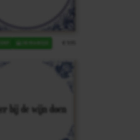
€ 9,95
ERP
IN MANDJE