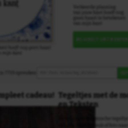
Verkeerde planning
van jouw kant hoeft nog
geen haast te betekenen
van mijn kant
NU DIRECT ONTWERPE
ant hoeft nog geen haast
n mijn kant
in 7759 spreuken:
Z
compleet cadeau!
Tegeltjes met de 
en Teksten
Dit originele keramische tegeltje
van een tekst, spreuk of foto naa