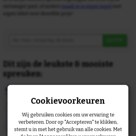
ontvanger past, of anders
maak je je eigen tegel
met
eigen tekst voor dezelfde prijs!
ZOEK
Dit zijn de leukste & mooiste
spreuken:
Cookievoorkeuren
Wij gebruiken cookies om uw ervaring te
verbeteren. Door op "Accepteren" te klikken,
stemt u in met het gebruik van alle cookies. Met