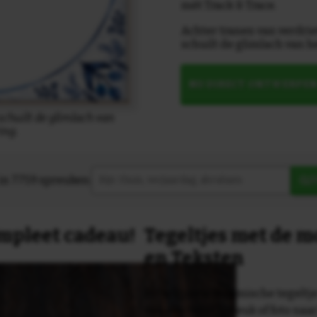
mét Track & Trace.
Achter tranen van verdrie
schuilt de glimlach van h
NU DIRECT ONTWERPE
schuilt de glimlach van
ing.
in 7759 spreuken:
Z
compleet cadeau!
Tegeltjes met de 
en Teksten
Dit originele keramische tegeltje
van een tekst, spreuk of foto naa