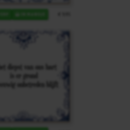
€ 9,95
ERP
IN MANDJE