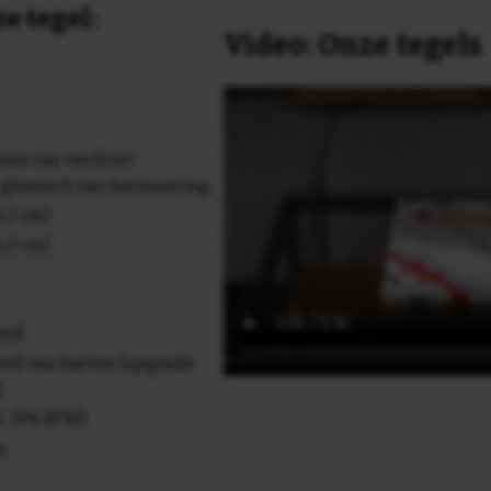
e tegel:
Video: Onze tegels
nen van verdriet,
 glimlach van herinnering.
,2 cm)
,2 cm)
erd
rd van karton (upgrade
)
cl. 21% BTW)
e