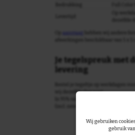
Bedrukking
Full Colo
Op werkda
Levertijd
dezelfde 
Op
aanvraag
hebben wij andere for
afwerkingen beschikbaar van 5 x 5 
Je tegelspreuk met d
levering
Bestel je tegeltje op werkdagen vo
wij dezelfde dag nog!
In 95% van de gevallen wordt je te
(incl. zaterdag) geleverd.
Wij gebruiken cookies
gebruik van