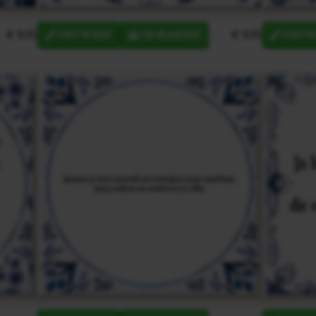
€ 9,95
€ 9,95
ONTWERP
IN MANDJE
ONTW