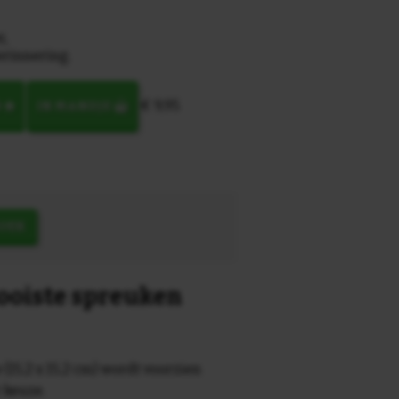
t,
erinnering.
€ 9,95
N
IN MANDJE
OEK
mooiste spreuken
 (15,2 x 15,2 cm) wordt voorzien
r keuze.