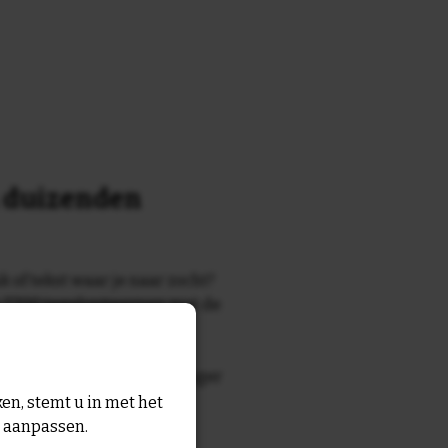
n duizenden
k of tekst waar je naar zocht?
 7700 tegelontwerpen met de
n en gezegden in onze
zegde die echt bij de ontvanger
tegel
met eigen tekst voor
en, stemt u in met het
n aanpassen.