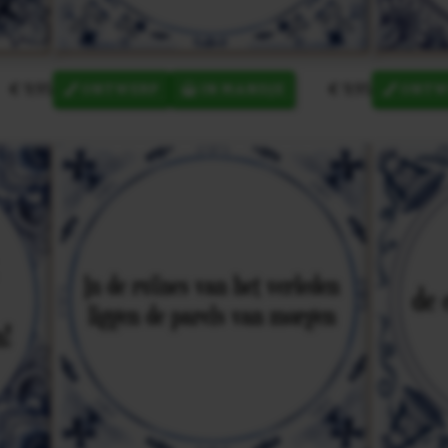
€ 9,95
€ 9,95
ONTWERP
IN MANDJE
ONTW