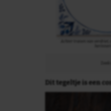
Achter tranen van verdriet, 
herinner
Zoek 
Dit tegeltje is een 