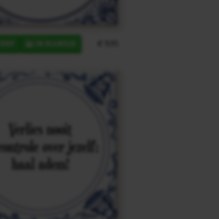
€ 9,95
ERP
IN MANDJE