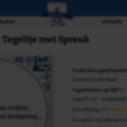
BLEAU
OFFERTE
- Tegeltje met Spreuk
Gratis luxe geschenk
kartonnen standaard
Ingebakken op 200° C
-
Tegel 15 x 15 - Authentiek!
Beoordeling: 9.3
De snelste verzekerde ve