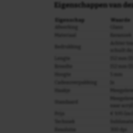
Eigenschappen van dez
Eigenschap
Waarde
Afwerking
Glans
Materiaal
Keramiek
Achter tra
Bedrukking
schuilt de
Lengte
152 mm (15
Breedte
152 mm (15
Hoogte
5 mm
Cadeauverpakking
Ja
Haakje
Meegelev
Meegeleve
Standaard
naar acryl
Prijs
€ 9,95 (in
Techniek
Sublimati
Resolutie
300 dpi