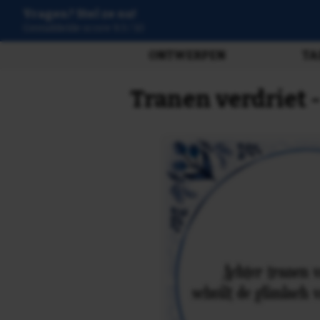
Vragen? Stel ze nu!
3807 beoordelingen
ONTWERPEN
TA
Tranen verdriet 