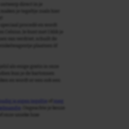
 ontwerp direct in je
maken je tegeltje zoals hier
t!
speciaal procedé en wordt
Celsius. Je kunt met 1 klik je
nen van verdriet, schuilt de
 winkelwagentje plaatsen òf
e(s) als enige gratis in onze
ndien kun je de kartonnen
ken en wordt er een ook een
udig je eigen tegeltje
of
voeg
nkelmandje
. Ongeachte je keuze
ief onze unieke luxe