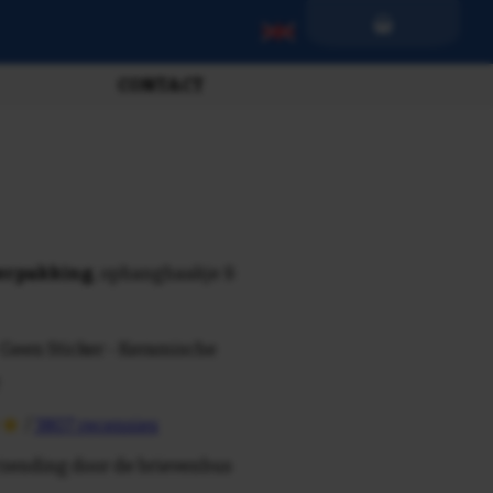
CONTACT
verpakking
, ophanghaakje &
 Geen Sticker - Keramische
/
3807 recensies
rzending door de brievenbus