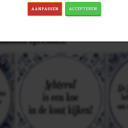
AANPASSEN
ACCEPTEREN
in 7759 spreuken:
Z
& mooiste spreuken: