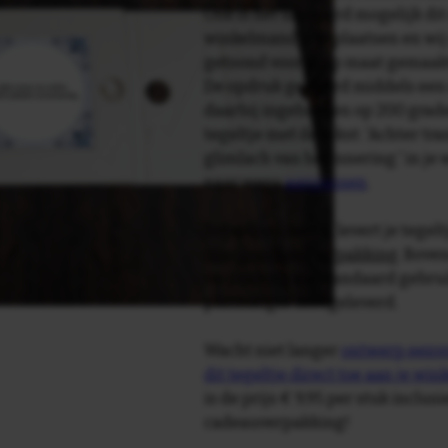
Ook is het uiteraard mogelijk dit
winkelmandje te plaatsen en wij 
getoond voor je op maat gemaak
De opdruk gebeurd middels een 
daarbij ingebakken op 200 graden 
tegeltje met de tekst: 'Achter tra
glimlach van herinnering.' in je
naar wens
aanpassen
.
Tegelspreuken.nl levert je tegeltj
luxe geschenkverpakking
. Bove
verpakking als standaard gebrui
plakhanger meegeleverd.
Wacht niet langer
ontwerp eenvo
dit tegeltje direct toe aan je wi
is de prijs € 9,95 per stuk inclus
cadeauverpakking!