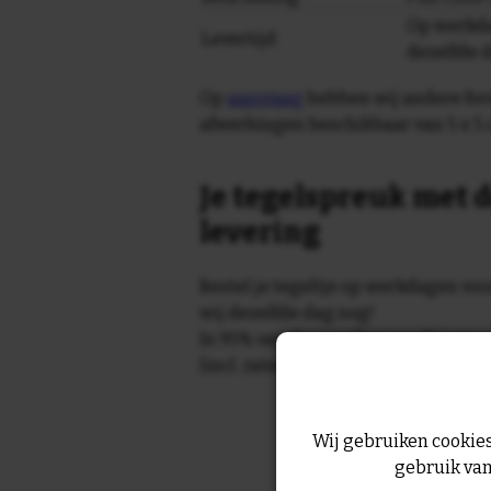
Op werkda
Levertijd
dezelfde 
Op
aanvraag
hebben wij andere for
afwerkingen beschikbaar van 5 x 5 
Je tegelspreuk met d
levering
Bestel je tegeltje op werkdagen vo
wij dezelfde dag nog!
In 95% van de gevallen wordt je te
(incl. zaterdag) geleverd.
Wij gebruiken cookies
gebruik van