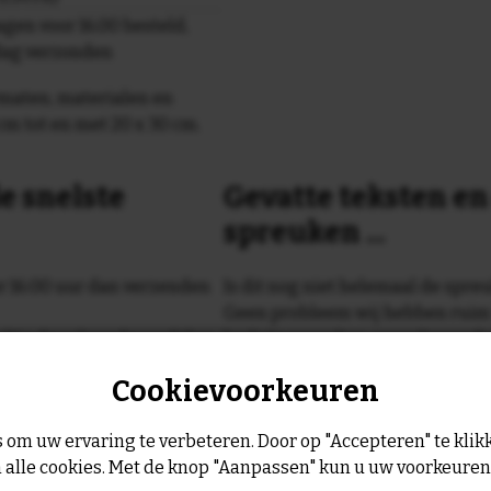
gen voor 16.00 besteld,
dag verzonden
maten, materialen en
cm tot en met 20 x 30 cm.
e snelste
Gevatte teksten e
spreuken ...
or 16:00 uur dan verzenden
Is dit nog niet helemaal de spreu
Geen probleem wij hebben ruim
geltje de volgende werkdag
leukste spreuken, spreekwoorde
collectie.
Cookievoorkeuren
Er is altijd wel een spreuk of ge
past, of anders
maak je je eigen 
 om uw ervaring te verbeteren. Door op "Accepteren" te klikk
dezelfde prijs!
 alle cookies. Met de knop "Aanpassen" kun u uw voorkeure