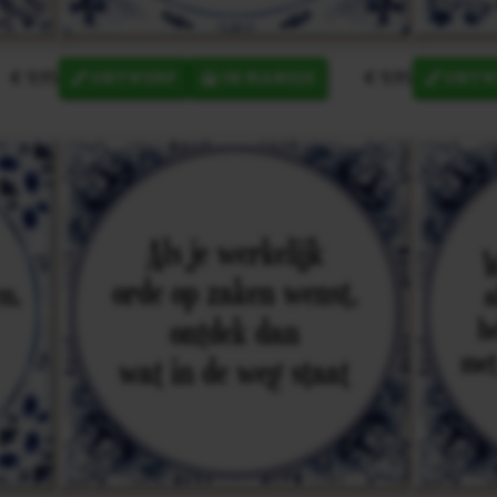
€ 9,95
€ 9,95
ONTWERP
IN MANDJE
ONTW