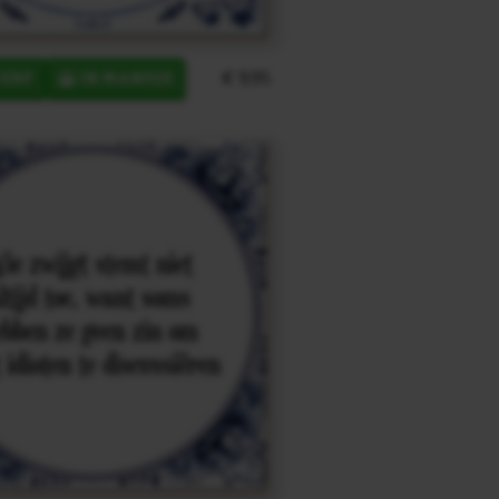
€ 9,95
ERP
IN MANDJE