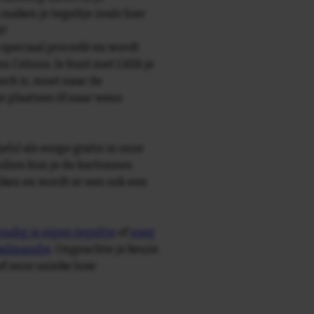
maken je tegeltje zoals hier
t!
speciaal procedé en wordt
Celsius. Je kunt met 1 klik je
terk is, moet naar de
e plaatsen òf naar wens
e(s) als enige gratis in onze
ndien kun je de kartonnen
ken en wordt er een ook een
udig je eigen tegeltje
of
voeg
nkelmandje
. Ongeachte je keuze
ief onze unieke luxe