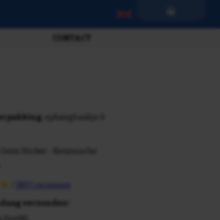
CONTACT
verpakking
, ophanghaakje &
 Geen Sticker - Keramische
/
3807 recensies
daag verzonden
!
n PostNL