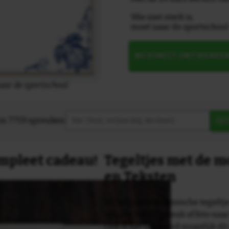
Wie niet sterk is,
moet naar de sportschool
NU DIRECT ONTWERPE
naar de sportschool
in 7759 spreuken:
Z
compleet cadeau!
Tegeltjes met de 
en Teksten
Dit originele keramische tegeltje
van een tekst, spreuk of foto naa
Ook is het uiteraard mogelijk dit