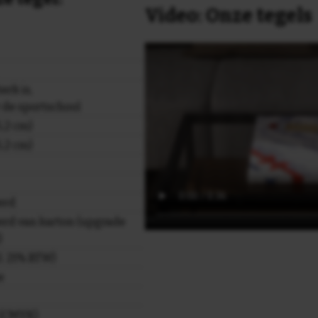
Video: Onze tegels
erk is,
 de sportschool
,2 cm)
,2 cm)
erd
rd van karton (upgrade
)
cl. 21% BTW)
e
r (CMYK)