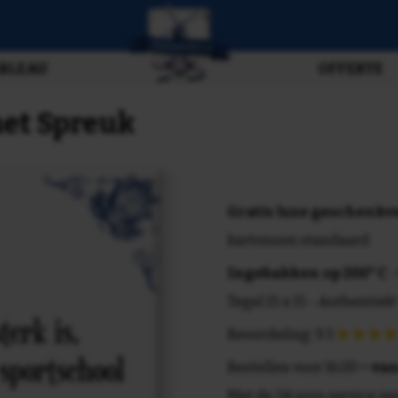
BLEAU
OFFERTE
met Spreuk
Gratis luxe geschenk
kartonnen standaard
Ingebakken op 200° C
-
Tegel 15 x 15 - Authentiek!
Beoordeling: 9.3
Bestellen voor 16.00 =
van
Met de 24 uurs service va