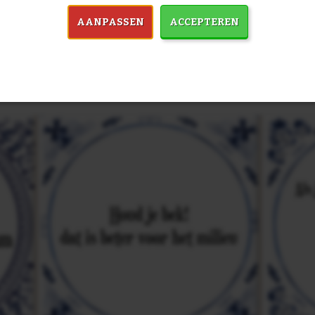
AANPASSEN
ACCEPTEREN
in 7759 spreuken:
Z
& mooiste spreuken: