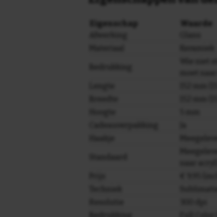
Eigenschap
Waarde
Afwerking
Glans
Materiaal
Keramiek
Wie niet st
Bedrukking
moet naar
Lengte
152 mm (15
Breedte
152 mm (15
Hoogte
5 mm
Cadeauverpakking
Ja
Haakje
Meegelev
Meegeleve
Standaard
naar acryl
Prijs
€ 9,95 (in
Techniek
Sublimati
Resolutie
300 dpi
Bedrukking
Full Colo