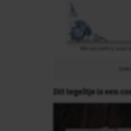
Wie niet sterk is, moet 
Zoek 
Dit tegeltje is een 