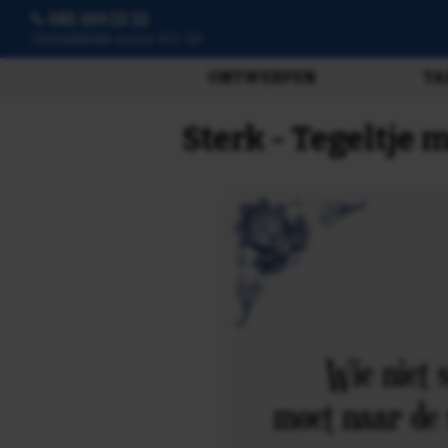
085 109 22 22
3807 beoordelingen
ONTWERPEN
TA
Sterk - Tegeltje 