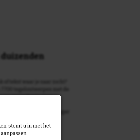
n duizenden
k of tekst waar je naar zocht?
 7700 tegelontwerpen met de
n en gezegden in onze
zegde die echt bij de ontvanger
tegel
met eigen tekst voor
en, stemt u in met het
n aanpassen.