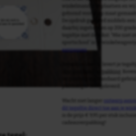
winkelmandje te plaatsen en wij 
getoond voor je op maat gemaak
De opdruk gebeurd middels een 
daarbij ingebakken op 200 graden 
tegeltje met de tekst: 'Wie niet s
sportschool' in je winkelwagentj
aanpassen
.
Tegelspreuken.nl levert je tegeltj
luxe geschenkverpakking
. Bove
verpakking als standaard gebrui
plakhanger meegeleverd.
Wacht niet langer
ontwerp eenvo
dit tegeltje direct toe aan je wi
is de prijs € 9,95 per stuk inclus
cadeauverpakking!
e tegel: