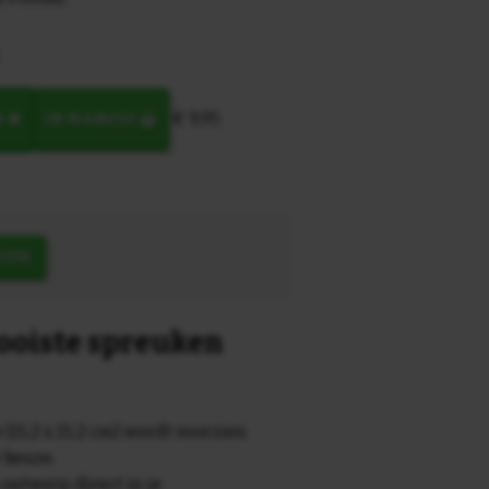
€ 9,95
N
IN MANDJE
OEK
mooiste spreuken
 (15,2 x 15,2 cm) wordt voorzien
r keuze.
 ontwerp direct in je