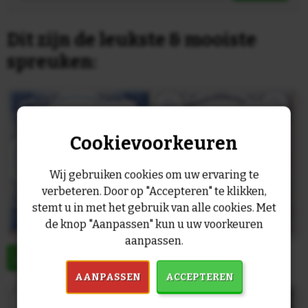
Dit zijn de leukste & mooiste
spreuken:
Cookievoorkeuren
Wij gebruiken cookies om uw ervaring te
verbeteren. Door op "Accepteren" te klikken,
stemt u in met het gebruik van alle cookies. Met
de knop "Aanpassen" kun u uw voorkeuren
aanpassen.
AANPASSEN
ACCEPTEREN