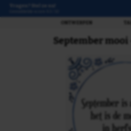
Vragen? Stel ze nu!
Gemiddelde score 9.3 / 10
ONTWERPEN
TA
September mooi -