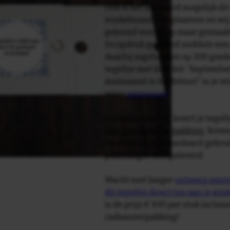
Ook is het uiteraard mogelijk dit
winkelmandje te plaatsen en wij 
getoond voor je op maat gemaak
De opdruk gebeurd middels een 
daarbij ingebakken op 200 graden 
tegeltje met de tekst: 'September 
meimaand in herfsttooi!' in je w
wens
aanpassen
.
Tegelspreuken.nl levert je tegeltj
luxe geschenkverpakking
. Bove
verpakking als standaard gebrui
plakhanger meegeleverd.
Wacht niet langer
ontwerp eenvo
dit tegeltje direct toe aan je wi
is de prijs € 9,95 per stuk inclus
cadeauverpakking!