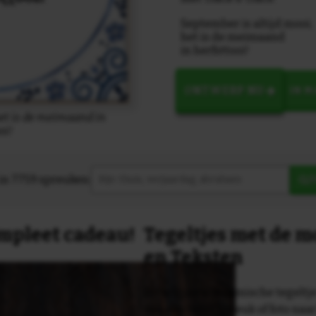
September is altijd mooi;
het is de meimaand
in herfsttooi!
ONTWERP NU
IN 
het is de meimaand in
oi!
in 7759 spreuken:
Z
compleet cadeau!
Tegeltjes met de 
en Teksten
Dit originele keramische tegeltje
van een tekst, spreuk of foto naa