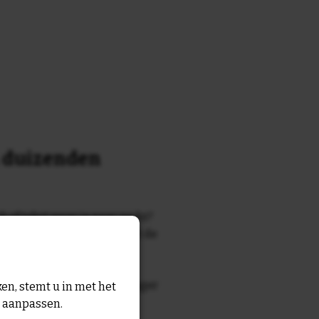
n duizenden
k of tekst waar je naar zocht?
 7700 tegelontwerpen met de
n en gezegden in onze
zegde die echt bij de ontvanger
en, stemt u in met het
tegel
met eigen tekst voor
n aanpassen.