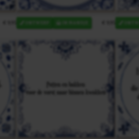
€ 9,95
€ 9,95
ONTWERP
IN MANDJE
ONTW