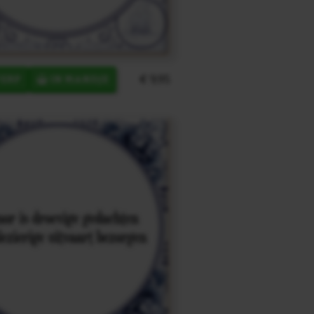
€ 9,95
ERP
IN MANDJE