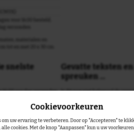
r (CMYK)
gen voor 16.00 besteld,
dag verzonden
maten, materialen en
cm tot en met 20 x 30 cm.
e snelste
Gevatte teksten e
spreuken ...
or 16:00 uur dan verzenden
Is dit nog niet helemaal de spreu
Geen probleem wij hebben ruim
Cookievoorkeuren
geltje de volgende werkdag
leukste spreuken, spreekwoorde
collectie.
Er is altijd wel een spreuk of ge
 om uw ervaring te verbeteren. Door op "Accepteren" te klikk
past, of anders
maak je je eigen 
 alle cookies. Met de knop "Aanpassen" kun u uw voorkeure