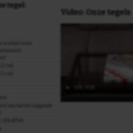
e tegel:
Video: Onze tegels
is altijd mooi;
 meimaand
oi!
,2 cm)
,2 cm)
erd
rd van karton (upgrade
)
cl. 21% BTW)
e