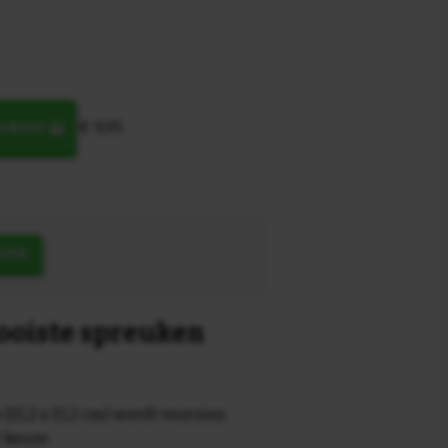
€ 9,95
MANDJE
OEK
mooiste spreuken
 (15,2 x 15,2 cm) wordt voorzien
r keuze.