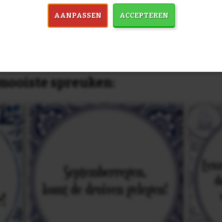
dezelfde prijs!
AANPASSEN
ACCEPTEREN
in 7759 spreuken:
Z
& mooiste spreuken: