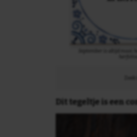
September is altijd mooi; 
herfstto
Zoek 
Dit tegeltje is een 