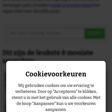
ontvanger past, of anders
maak je je eigen tegel
met
eigen tekst voor dezelfde prijs!
ZOEK
Dit zijn de leukste & mooiste
spreuken:
Cookievoorkeuren
Wij gebruiken cookies om uw ervaring te
verbeteren. Door op "Accepteren" te klikken,
stemt u in met het gebruik van alle cookies. Met
de knop "Aanpassen" kun u uw voorkeuren
aanpassen.