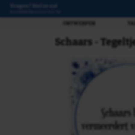
Vragen? Stel ze nu!
3807 beoordelingen
ONTWERPEN
TA
Schaars - Tegelt