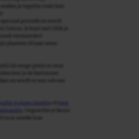
maken je tegeltje zoals hier
t!
speciaal procedé en wordt
Celsius. Je kunt met 1 klik je
bezoek vermeerdert
tje plaatsen òf naar wens
e(s) als enige gratis in onze
ndien kun je de kartonnen
ken en wordt er een ook een
udig je eigen tegeltje
of
voeg
nkelmandje
. Ongeachte je keuze
ief onze unieke luxe