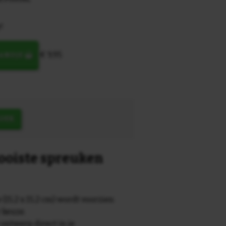
!
€ 9,95
MANDJE
OEK
mooiste spreuken
 (15,2 x 15,2 cm) wordt voorzien
r keuze.
 ontwerp direct in je