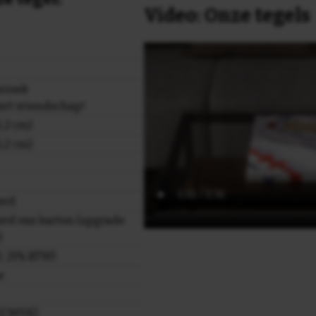
Video: Onze tegels
ezoek
rt vriendschap!
,2 cm)
,2 cm)
erd
rd van karton (upgrade
)
cl. 21% BTW)
e
r (CMYK)