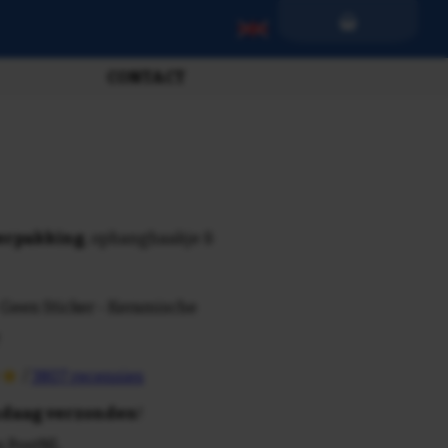
CONTACT
verpakking
, ophanghaakje &
 Geen Sticker - Keramische
/
3807 recensies
daag verzonden
!
n PostNL