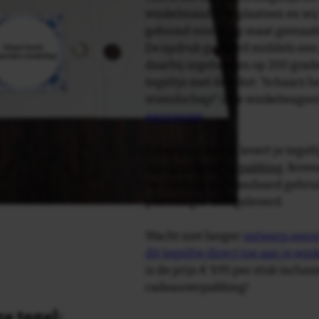
winkelmandje te plaatsen en wij 
getoond voor je op maat gemaak
De opdruk gebeurd middels een 
daarbij ingebakken op 200 graden 
tegeltje met de tekst: 'Schaars 
vriendschap!' in je winkelwagen
aanpassen
.
Tegelspreuken.nl levert je tegeltj
luxe geschenkverpakking
. Bove
verpakking als standaard gebrui
plakhanger meegeleverd.
Wacht niet langer
ontwerp eenvo
dit tegeltje direct toe aan je wi
is de prijs € 9,95 per stuk inclus
cadeauverpakking!
e tegel: