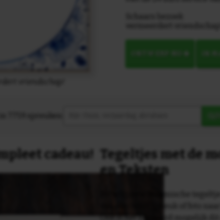
Schaars bezoek
vermeerdert vriendschap
ONTWERP NU
IN 
dert vriendschap!
in 7759 spreuken:
Z
compleet cadeau!
Tegeltjes met de 
en Teksten
Dit originele keramische tegeltje
van een tekst, spreuk of foto naa
Ook is het uiteraard mogelijk dit