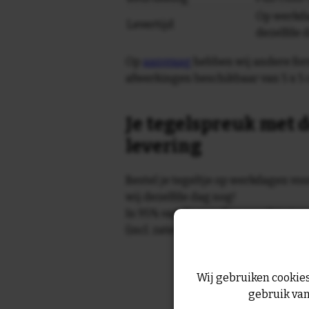
Op werkda
Levertijd
dezelfde 
Op
aanvraag
hebben wij andere for
afwerkingen beschikbaar van 5 x 5 
Je tegelspreuk met d
levering
Bestel je tegeltje op werkdagen vo
wij dezelfde dag nog!
In 95% van de gevallen wordt je te
(incl. zaterdag) geleverd.
Wij gebruiken cookies
gebruik van