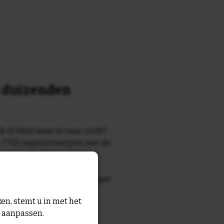
n duizenden
k of tekst waar je naar zocht?
 7700 tegelontwerpen met de
n en gezegden in onze
zegde die echt bij de ontvanger
tegel
met eigen tekst voor
en, stemt u in met het
n aanpassen.