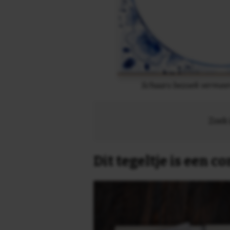
Schaars bezoek vermeer
Zoek 
Dit tegeltje is een 