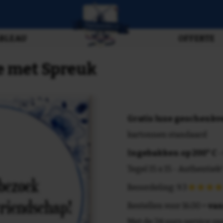
BLEAU
OFFERTE
je met Spreuk
Gratis luxe geschenk
kartonnen standaard
Ingebakken op 200° C
-
Tegel 15 x 15 - Authentiek!
Beoordeling: 9.3
Bestellen voor 16.00 =
van
Met de 24 uurs service va