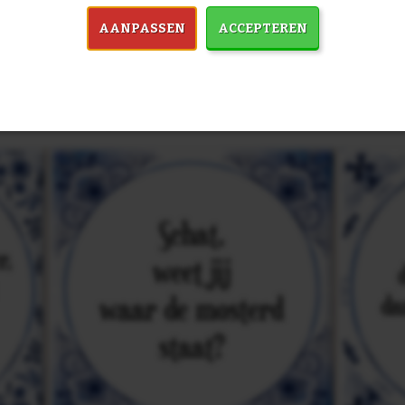
AANPASSEN
ACCEPTEREN
in 7759 spreuken:
Z
& mooiste spreuken: