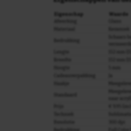
Eigenschap
Waarde
Afwerking
Glans
Materiaal
Keramiek
Schaars b
Bedrukking
vermeerde
Lengte
152 mm (15
Breedte
152 mm (15
Hoogte
5 mm
Cadeauverpakking
Ja
Haakje
Meegelev
Meegeleve
Standaard
naar acryl
Prijs
€ 9,95 (in
Techniek
Sublimati
Resolutie
300 dpi
Bedrukking
Full Colo