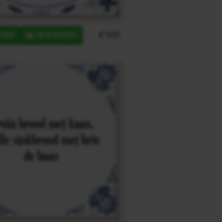
€ 9,95
ERP
IN MANDJE