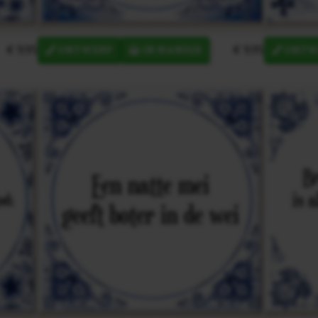
€ 9,95
€ 9,95
ONTWERP
IN MANDJE
ONTW