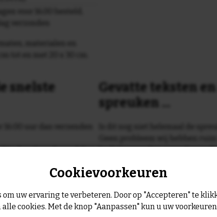
gen voor 16.00 besteld,
dag verzonden
maten, materialen en
cm tot en met 20 x 30 cm.
e snelste
Gevatte teksten e
spreuken ...
or 16:00 uur dan verzenden
Is dit nog niet helemaal de spreu
Geen probleem wij hebben ruim
geltje de volgende werkdag
leukste spreuken, spreekwoorde
collectie.
Cookievoorkeuren
Er is altijd wel een spreuk of ge
past, of anders
maak je je eigen 
 om uw ervaring te verbeteren. Door op "Accepteren" te klikk
dezelfde prijs!
 alle cookies. Met de knop "Aanpassen" kun u uw voorkeure