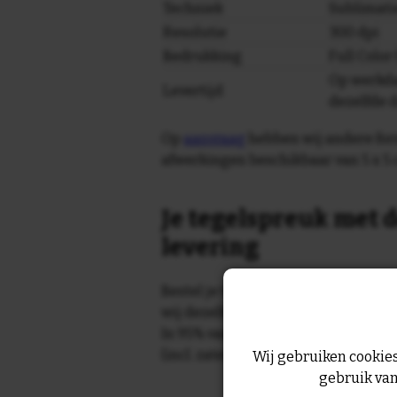
Techniek
Sublimati
Resolutie
300 dpi
Bedrukking
Full Colo
Op werkda
Levertijd
dezelfde 
Op
aanvraag
hebben wij andere for
afwerkingen beschikbaar van 5 x 5 
Je tegelspreuk met d
levering
Bestel je tegeltje op werkdagen vo
wij dezelfde dag nog!
In 95% van de gevallen wordt je te
(incl. zaterdag) geleverd.
Wij gebruiken cookies
gebruik van