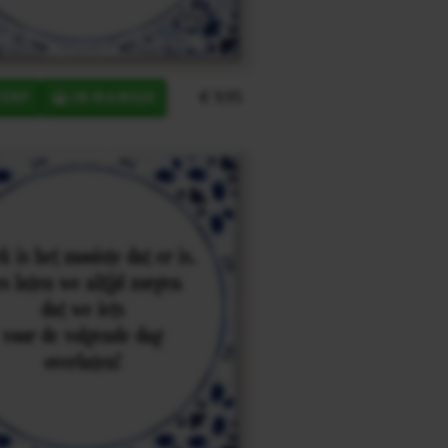
€ 9,95
ERP
IN MANDJE