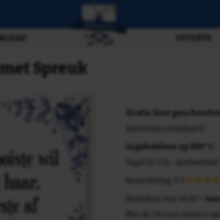
BLEAU
OFFERTE
e met Spreuk
Gratis luxe geschenk
kartonnen standaard
Ingebakken op 200° C
-
Tegel 15 x 15 - Authentiek!
Beoordeling: 9.3
Bestellen voor 16.00 =
van
Met de 24 uurs service va