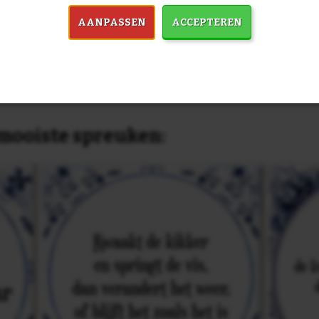
past, of anders
maak je je eigen 
dezelfde prijs!
AANPASSEN
ACCEPTEREN
in 7759 spreuken:
Z
& mooiste spreuken: