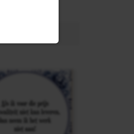
tegel
met eigen tekst voor
OEK