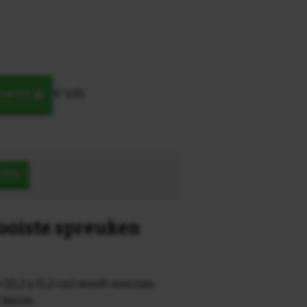
€ 9,95
MANDJE
OEK
mooiste spreuken
 (15,2 x 15,2 cm) wordt voorzien
r keuze.