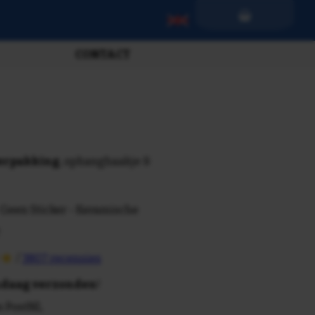
CONTACT
verpakking
, ophanghaakje &
 Geen Sticker - Keramische
/
3807 recensies
daag verzonden
!
n PostNL