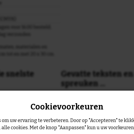
e
r (CMYK)
gen voor 16.00 besteld,
dag verzonden
maten, materialen en
cm tot en met 20 x 30 cm.
e snelste
Gevatte teksten e
spreuken ...
or 16:00 uur dan verzenden
Is dit nog niet helemaal de spreu
Cookievoorkeuren
Geen probleem wij hebben ruim
geltje de volgende werkdag
leukste spreuken, spreekwoorde
collectie.
 om uw ervaring te verbeteren. Door op "Accepteren" te klikk
Er is altijd wel een spreuk of ge
 alle cookies. Met de knop "Aanpassen" kun u uw voorkeure