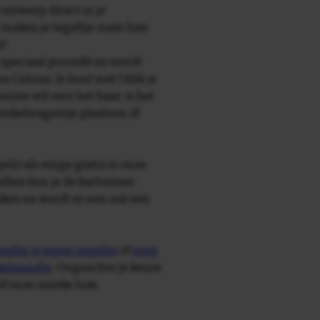
 ontwerp direct in je
maken je tegeltje zoals hier
t!
speciaal procedé en wordt
Celsius. Je kunt met 1 klik je
oiste wil voor het haar, is het
 winkelwagentje plaatsen òf
e(s) als enige gratis in onze
ndien kun je de kartonnen
ken en wordt er een ook een
udig je eigen tegeltje
of
voeg
nkelmandje
. Ongeachte je keuze
ief onze unieke luxe