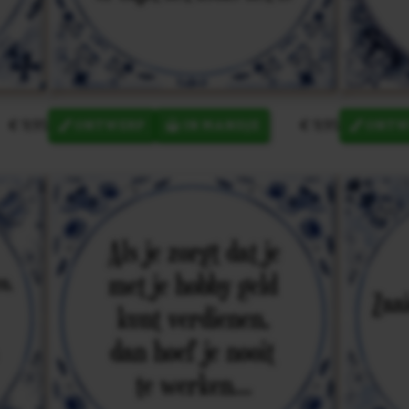
€ 9,95
€ 9,95
ONTWERP
IN MANDJE
ONTW