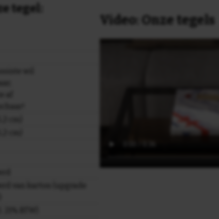
e tegel:
Video: Onze tegels
ooiste wil
aar,
e af
schaar!
,2 cm)
,2 cm)
erd
rd van karton (upgrade
)
cl. 21% BTW)