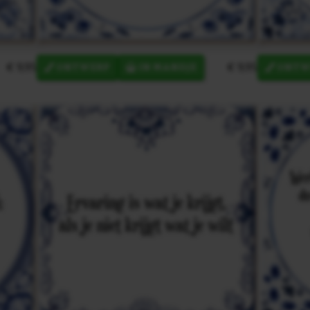
€ 9,95
€ 9,95
ONTWERP
IN MANDJE
ONTW