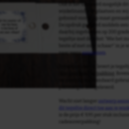
Ook is het uiteraard mogelijk dit
winkelmandje te plaatsen en wij 
getoond voor je op maat gemaak
De opdruk gebeurd middels een 
daarbij ingebakken op 200 graden 
tegeltje met de tekst: 'Wie het mo
beste af met onze schaar!' in je
naar wens
aanpassen
.
Tegelspreuken.nl levert je tegeltj
luxe geschenkverpakking
. Bove
verpakking als standaard gebrui
plakhanger meegeleverd.
Wacht niet langer
ontwerp eenvo
dit tegeltje direct toe aan je wi
is de prijs € 9,95 per stuk inclus
cadeauverpakking!