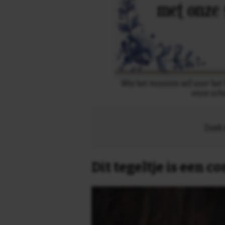
Wie het mooiste wil voor het h
onze sch
Zoek 
Dit tegeltje is een 