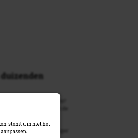
n duizenden
k of tekst waar je naar zocht?
 7700 tegelontwerpen met de
n en gezegden in onze
en, stemt u in met het
zegde die echt bij de ontvanger
n aanpassen.