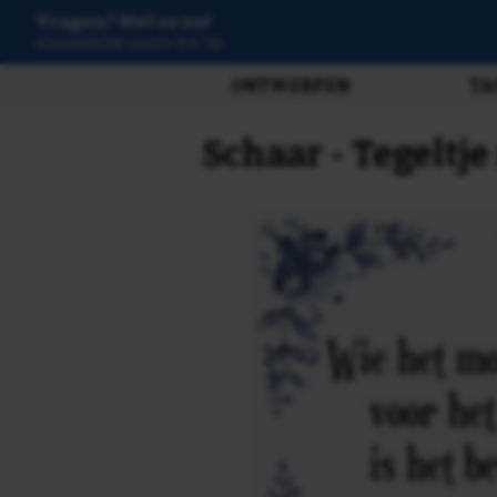
Vragen? Stel ze nu!
3807 beoordelingen
ONTWERPEN
TA
Schaar - Tegeltj